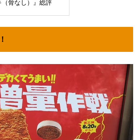
キ（骨なし）』総評
！