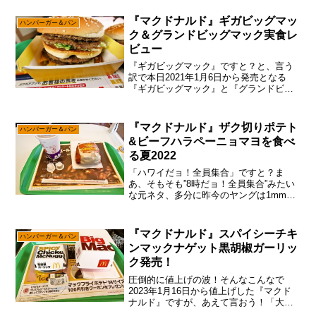
食べておこうかなと。いや、ぶっちゃ
け”ごはんバーガー”なるモノは、ちょっと
『マクドナルド』ギガビッグマッ
ハンバーガー＆パン
どうかな～って常に...
ク＆グランドビッグマック実食レ
ビュー
『ギガビッグマック』ですと？と、言う
訳で本日2021年1月6日から発売となる
『ギガビッグマック』と『グランドビッ
グマック』でして、これはどうしたもん
かな～って。いやね。冷静に考えて『ギ
ガビッグマック』（740円）とか『グラン
『マクドナルド』ザク切りポテト
ハンバーガー＆パン
ドビッグマック』...
&ビーフハラペーニョマヨを食べ
る夏2022
「ハワイだョ！全員集合」ですと？ま
あ、そもそも”8時だョ！全員集合”みたい
な元ネタ、多分に昨今のヤングは1mmも
分からない説でして、そろそろ『マクド
ナルド』の広報部も世代交代した方が良
さげな予感ですが、あえて言おう！「一
『マクドナルド』スパイシーチキ
ハンバーガー＆パン
応は記事的に触ってお...
ンマックナゲット黒胡椒ガーリッ
ク発売！
圧倒的に値上げの波！そんなこんなで
2023年1月16日から値上げした『マクド
ナルド』ですが、あえて言おう！「大丈
夫だ、問題ない。」ま、言うほど『マク