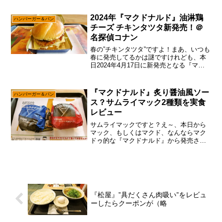
ドナルド』に行かない派ですんで、とり
あえず『バーガーキング』と『ドムドム
2024年『マクドナルド』油淋鶏
ハンバーガー＆パン
ハンバーガー』に行っ...
チーズ チキンタツタ新発売！＠
名探偵コナン
春の”チキンタツタ”ですよ！まあ、いつも
春に発売してるかは謎ですけれども、本
日2024年4月17日に新発売となる『マク
ドナルド』の『油淋鶏チーズ チキンタツ
タ』ですんで、そこは一応食べておこう
かなと。嘘です。本当は同じく本日オー
『マクドナルド』炙り醤油風ソー
ハンバーガー＆パン
プンとなる『...
ス？サムライマック2種類を実食
レビュー
サムライマックですと？え～、本日から
マック、もしくはマクド、なんならマク
ドゥ的な『マクドナルド』から発売され
た”サムライマック”で御座います。ん
～……そう簡単に”サムライ”ってワードを
使うのはアレかな～って思うのですが、
まあ広告戦略的には目...
『松屋』”具だくさん肉吸い”をレビュ
ーしたらクーポンが（略