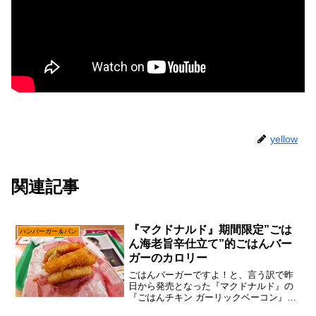
yellow
関連記事
『マクドナルド』期間限定”ごは
ハンバーガー＆パン
ん海老旨辛仕立て”的ごはんバー
ガーのカロリー
ごはんバーガーですよ！と、言う訳で昨
日から発売となった『マクドナルド』の
『ごはんチキン ガーリックベーコン』
（430円）でして、そこは一応ネタとして