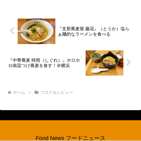
メンを段ボール1箱ほど取...
『支那蕎麦屋 藤花』（とうか）塩ら
ぁ麺的なラーメンを食べる
『中華蕎麦 時雨（しぐれ）』ホロホ
ロ南蛮つけ蕎麦を食す！＠横浜
ホーム
ブログ＆レビュー
Food News フードニュース