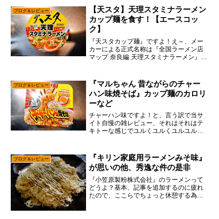
はガッツリ入れる方向で御座います。そ
【天スタ】天理スタミナラーメン
ブログ＆レビュー
もそもが。この『龍上海...
カップ麺を食す！【エースコッ
ク】
『天スタカップ麺』ですよ！え～、メー
カーによる正式名称は『全国ラーメン店
マップ 奈良編 天理スタミナラーメン』な
のですが、あまりに長すぎるのでそこは
省略する感じ。ん？奈良編って事は京都
編とか大阪編、まさに全国の有名ラーメ
『マルちゃん 昔ながらのチャー
ブログ＆レビュー
ン店をカップ麺化する...
ハン味焼そば』カップ麺のカロリ
ーなど
チャーハン味ですよ！と、言う訳で当サ
イト自慢の雑レビュー、それはそれはテ
キトーな感じでユルくユルくユルユルな
感じで、気分によりけりマイペースでお
届けしている感じでして、なんかそろそ
ろ最後のワード「カロリーなど」も様式
『キリン家庭用ラーメンみそ味』
ブログ＆レビュー
美として定着しつつあるん...
が思いの他、秀逸な件の是非
『小笠原製粉株式会社』のラーメンって
どうよ？基本、記事を追加するのに疲れ
たので、ここらでちょっと休憩する為に
もブログ的なネタとか如何でしょうか？
そう言えばかなり前に「即席ラーメンネ
タ」をやる為に、色々な種類の即席ラー