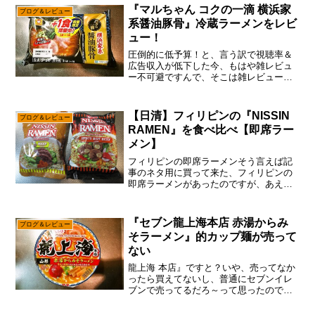
『マルちゃん コクの一滴 横浜家
ブログ＆レビュー
系醤油豚骨』冷蔵ラーメンをレビ
ュー！
圧倒的に低予算！と、言う訳で視聴率＆
広告収入が低下した今、もはや雑レビュ
ー不可避ですんで、そこは雑レビューを
進める感じで御座います。まあ、枯れ木
も山の賑わいと言いますので、何も無い
よりは有った方が良い説。『コクの一滴
【日清】フィリピンの『NISSIN
ブログ＆レビュー
横浜家系醤油豚骨』52...
RAMEN』を食べ比べ【即席ラー
メン】
フィリピンの即席ラーメンそう言えば記
事のネタ用に買って来た、フィリピンの
即席ラーメンがあったのですが、あえて
言おう！「余裕で賞味期限が切れている
と！」だが、しかし！まあ、筆者の感覚
では即席ラーメン系は1年くらいイケるの
『セブン龍上海本店 赤湯からみ
ブログ＆レビュー
で、まだ慌てる様な時間...
そラーメン』的カップ麺が売って
ない
龍上海 本店』ですと？いや、売ってなか
ったら買えてないし、普通にセブンイレ
ブンで売ってるだろ～って思ったのです
が、まあコレもSEO対策ってヤツでし
て、検索ワードに入っているので、そこ