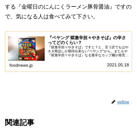
する『金曜日のにんにくラーメン豚骨醤油』ですの
で、気になる人は食べてみて下さい。
『ペヤング 獄激辛担々やきそば』の辛さ
ってどのくらい？
『獄激辛担々やきそば』ですと？と、言う訳でもはや
ネタ商品しか期待出来ない”ペヤング”から、またもや
『獄激辛担々やきそば』なる激辛なカップ麺が発売さ
れた次第。ん～……まあ、個人的にはスルー案件なの
ですが、やはりネタと言うか記事としては触ってお...
2021.05.18
foodnews.jp
yellow
関連記事