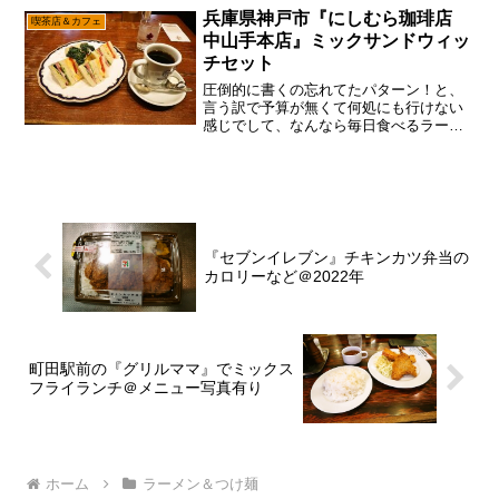
が、どう考えても時間が足りない説でし
兵庫県神戸市『にしむら珈琲店
喫茶店＆カフェ
て、こういうのも仕方ない...
中山手本店』ミックサンドウィッ
チセット
圧倒的に書くの忘れてたパターン！と、
言う訳で予算が無くて何処にも行けない
感じでして、なんなら毎日食べるラーメ
ン2杯分の代金も、苦しくなって来た末期
症状が顕著ですが、あえて言おう！「神
戸の記事を忘れてたと！」うん。なんか
前にも同じ事を言うてた...
『セブンイレブン』チキンカツ弁当の
カロリーなど＠2022年
町田駅前の『グリルママ』でミックス
フライランチ＠メニュー写真有り
ホーム
ラーメン＆つけ麺