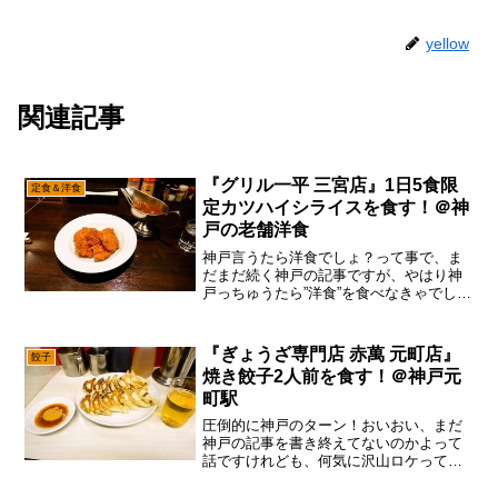
yellow
関連記事
『グリル一平 三宮店』1日5食限
定食＆洋食
定カツハイシライスを食す！＠神
戸の老舗洋食
神戸言うたら洋食でしょ？って事で、ま
だまだ続く神戸の記事ですが、やはり神
戸っちゅうたら”洋食”を食べなきゃでし
ょ？ま、確かに世間一般のイメージです
と、”明石焼き”とか”そばめし”が神戸かな
～って雰囲気ですが、実は神戸ら辺はイ
『ぎょうざ専門店 赤萬 元町店』
餃子
ケてる洋食屋さん...
焼き餃子2人前を食す！＠神戸元
町駅
圧倒的に神戸のターン！おいおい、まだ
神戸の記事を書き終えてないのかよって
話ですけれども、何気に沢山ロケって来
たので、まだまだ続くと思いますよ？い
や！確かに神戸の記事とか必要あるのか