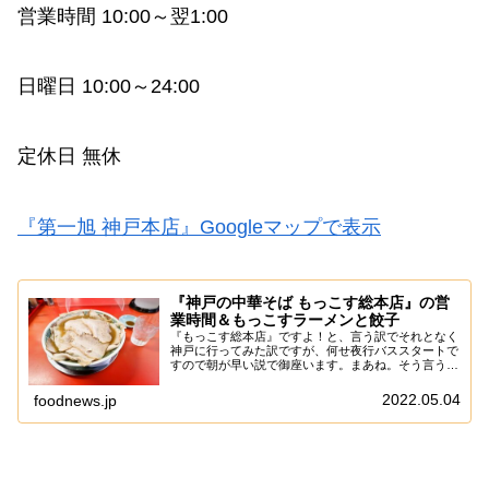
営業時間 10:00～翌1:00
日曜日 10:00～24:00
定休日 無休
『第一旭 神戸本店』Googleマップで表示
『神戸の中華そば もっこす総本店』の営
業時間＆もっこすラーメンと餃子
『もっこす総本店』ですよ！と、言う訳でそれとなく
神戸に行ってみた訳ですが、何せ夜行バススタートで
すので朝が早い説で御座います。まあね。そう言う時
はマンガ喫茶でちょいと休んでから、喫茶店とかでワ
ンクッション入れて行動すれば良いのですが、あえ
2022.05.04
foodnews.jp
て...