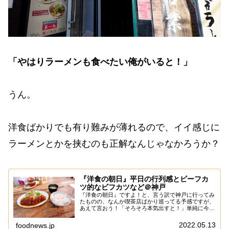
「やはりラーメンも食べたい俺がいると！」
うん。
洋食ばかりでも有り難みが薄れるので、イイ感じに
ラーメンとかを挟むのも正解なんじゃなかろうか？
『洋食の朝日』平日の行列感とビーフカ
ツ的なビフカツなど＠神戸
『洋食の朝日』ですよ！と、言う訳で神戸に行ってみ
たものの、なんか喫茶店ばかり巡ってる予感ですが、
あえて言おう！「そろそろ本気出すと！」単純に今ま
でのはこの『洋食の朝日』開店時間までの余興的な感
じでして、ぶっちゃけ今回の本命はコチラの『洋食
2022.05.13
foodnews.jp
の...