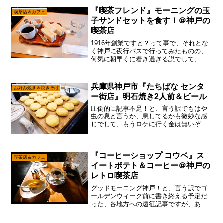
っちゅう話ですけれども、何かしらのタ
『喫茶フレンド』モーニングの玉
喫茶店＆カフェ
イミングで神戸に行く事も...
子サンドセットを食す！＠神戸の
喫茶店
1916年創業ですと？って事で、それとな
く神戸に夜行バスで行ってみたものの、
何気に朝早くに着き過ぎる説でして、と
りあえず時間を潰す為に喫茶店でコーヒ
ーを飲み、朝ラーを食べ、さらに喫茶店
でモーニングを食べてからのNOWです
兵庫県神戸市『たちばな センタ
お好み焼き＆焼きそば
が、あえて言おう！「...
ー街店』明石焼き2人前＆ビール
圧倒的に記事不足！と、言う訳でもはや
虫の息と言うか、息してるかも微妙な感
じでして、もうロケに行く金は無いぞ～
って。いや、1日3千円チョイしか広告収
入が無いとか、実質こうなる説でして1杯
千円もするラーメンを毎日2杯食べて記事
『コーヒーショップ コウベ』ス
化するとか、完全無...
喫茶店＆カフェ
イートポテト＆コーヒー＠神戸の
レトロ喫茶店
グッドモーニング神戸！と、言う訳でゴ
ールデンウィーク前に書き終える予定だ
った、各地方への遠征記事ですが、あえ
て言おう！「大丈夫だ、問題ない。」ま
あ、そこはGW前に上がるのが理想です