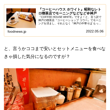
『コーヒーハウス ホワイト』昭和なレト
ロ喫茶店でモーニングなどなど＠神戸
『COFFEE HOUSE WHITE』ですよ！と、言う訳で
神戸の喫茶店『コーヒーショップ コウベ』でモーニ
ングを済まし、それとなく『神戸の中華そば もっこ
す総本店』で朝ラーを済ませたのですが、あえて言お
う！「たちばな、休みだったで御座ると...
2022.05.06
foodnews.jp
と、言うかココまで安いとセットメニューを食べな
きゃ損した気分になるのですが？