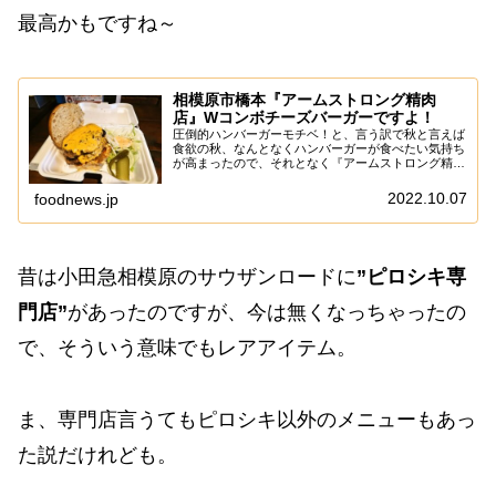
最高かもですね～
相模原市橋本『アームストロング精肉
店』Wコンボチーズバーガーですよ！
圧倒的ハンバーガーモチベ！と、言う訳で秋と言えば
食欲の秋、なんとなくハンバーガーが食べたい気持ち
が高まったので、それとなく『アームストロング精肉
店』に行ってみた次第。いや！昨今はグルメバーガー
みたいな感じで、わりと美味しいハンバーガー屋さ
2022.10.07
foodnews.jp
ん...
昔は小田急相模原のサウザンロードに
”ピロシキ専
門店”
があったのですが、今は無くなっちゃったの
で、そういう意味でもレアアイテム。
ま、専門店言うてもピロシキ以外のメニューもあっ
た説だけれども。