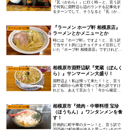
『瓦（かわら）』に行く時～と、言う訳
で何気に淵野辺ら辺のランチを記事化す
るターンでして、そうなると『瓦（かわ
ら）』も外せないかな～って。筆者もあ
ちこち食べに遠征していますが、やはり
安くて美味しい店を探すならば、大学が
『ラーメン ホープ軒 相模原店』
ラーメン＆つけ麺
密集している駅がベストで...
ラーメンとかメニューとか
時には『ホープ軒』ですよ！と、言う訳
で当サイト的にはチョイチョイ注目して
いた『ホープ軒 相模原店』ですけれど
も、あえて言おう！「まだ新メニューは
やってないと！」とは言え、なんか定食
みたいなのを食べてる人も居たので、何
相模原市淵野辺駅『梵蔵（ぼんく
かしらをやるっぽい空気感...
ラーメン＆つけ麺
ら）』サンマーメン大盛り！
淵野辺よ！私は帰って来た！！と、言う
訳で成田から終電で帰って来た訳ですけ
れども、あえて言おう！「今から確定申
告の準備ですと！」ま、今年はちょっと
出遅れたけれども、まあまあ大体毎年同
じ感じですんで、明日からの俺が3月17日
相模原市『焼肉・中華料理 宝珍
ラーメン＆つけ麺
までメチャメチャ頑張...
（ほうちん）』ワンタンメンを食
す！
圧倒的に町中華のターン！と、言う訳で
2025年は町中華が光ると思っているので