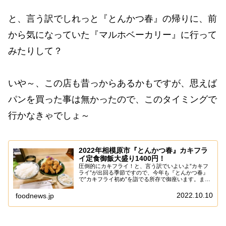
と、言う訳でしれっと『とんかつ春』の帰りに、前
から気になっていた『マルホベーカリー』に行って
みたりして？
いや～、この店も昔っからあるかもですが、思えば
パンを買った事は無かったので、このタイミングで
行かなきゃでしょ～
2022年相模原市『とんかつ春』カキフラ
イ定食御飯大盛り1400円！
圧倒的にカキフライ！と、言う訳でいよいよ”カキフ
ライ”が出回る季節ですので、今年も『とんかつ春』
で”カキフライ初め”を詣でる所存で御座います。ま
あ、ここ数年はこのパターンで安定していますが、単
純に『とんかつ春』の”カキフライヂカラ”を考慮す...
2022.10.10
foodnews.jp