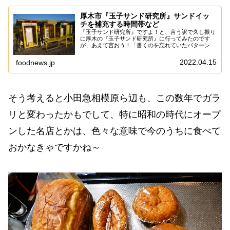
厚木市『玉子サンド研究所』サンドイッ
チを補充する時間帯など
『玉子サンド研究所』ですよ！と、言う訳で久し振り
に厚木の『玉子サンド研究所』に行ってみたのです
が、あえて言おう！「書くのを忘れていたパターンで
あると！」ま、そこまで季節感のある記事って訳では
ないので大丈夫だ、問題ない。とは言え、何気にテレ
2022.04.15
foodnews.jp
ビ...
そう考えると小田急相模原ら辺も、この数年でガラ
リと変わったかもでして、特に昭和の時代にオープ
ンした名店とかは、色々な意味で今のうちに食べて
おかなきゃですかね～