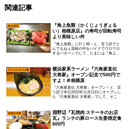
関連記事
『角上魚類（かくじょうぎょる
魚＆寿司
い）相模原店』の寿司が回転寿司
より美味しい件
『角上魚類』に行く時～と、言う訳でと
んでもねぇ花粉の中をバイクでウロウロ
するパターンでして、たまには『角上魚
類（かくじょうぎょるい）』に行ってみ
ようかな～って。いや、わりとオープン
当初は偵察に行っていたのですが、その
横浜家系ラーメン『六角家直伝
ラーメン＆つけ麺
頃はまだ古淵ら辺にも市場...
大将家』オープン記念で500円で
すよ！＠相模原
『六角家直伝 大将家』オープン！と、言
う訳で本日2022年11月11日にオープンし
た『六角家直伝 大将家』でして、そこは
相模原の新店なのでちゃちゃっと食べに
行ってみた次第。え～、大事な事なので
書いておきますと、場所的には前に『顔
淵野辺『瓦焼肉 ステーキのお店
定食＆洋食
晴レルー家』...
瓦』ランチの豚ロース生姜焼定食
600円