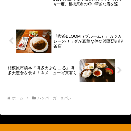
今一度、相模原市の町中華的な店を巡ろ
うかなと。まあ、この『焼肉・中華料理
宝珍』は、焼肉屋さんでもあるけれど
も。ん～……そう考えると、焼肉の方も
食べてみたい気持ちは...
『喫茶BLOOM（ブルーム）』カツカ
レーのサラダが豪華な件＠淵野辺の喫
茶店
相模原市橋本『博多天ぷら まる』博
多天定食を食す！＠メニュー写真有り
ホーム
ハンバーガー＆パン