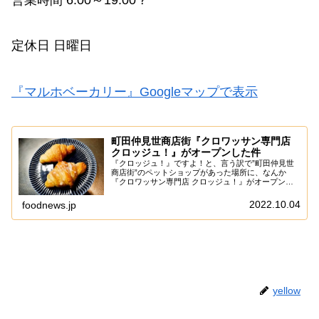
定休日 日曜日
『マルホベーカリー』Googleマップで表示
町田仲見世商店街『クロワッサン専門店
クロッジュ！』がオープンした件
『クロッジュ！』ですよ！と、言う訳で”町田仲見世
商店街”のペットショップがあった場所に、なんか
『クロワッサン専門店 クロッジュ！』がオープンし
たので、そこは一応偵察しに行ってみるじゃない？ん
～……どうですかね～ここ数年のパンブームと言う
2022.10.04
foodnews.jp
か、...
yellow