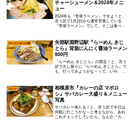
チャーシューメン＆2024年メニ
ュー
2024年も『壱発ラーメン』ですよ！と、
言う訳で1月2日から通常営業している
『壱発ラーメン』でして、そこは食べに
行っちゃうよね～いや、わりと2日から営
業してる店ってレアなので、相模原市民
的には有り難いぞ～って。ま、他にも何
矢部駅淵野辺駅『らーめん きじ
ラーメン＆つけ麺
軒か営業しています...
とら』背脂にんにく醤油ラーメン
800円
『らーめん きじとら』の限定！と、言う
訳で久し振りに『らーめん きじとら』で
も、行ってみようかな～って。いや、や
はり昨今はラーメン屋の値上げが激しい
ので、色々な店の値段が気になるし、情
報をアップデートしないとですんで。う
相模原市『カレーの店 マボロ
カレー
ん。まあ、アップデー...
シ』サバカレー大盛り＆メニュー
写真
サバカレー来たる！と、言う訳で今日は
何処に行こうかな～と考えながら、あれ
これチェックしていたら、なんか『カレ
ーの店 マボロシ』が鯖的なカレーを出す
っぽいので、そこは食べに行こうかな～
って。いや、前に食べてハマったので、