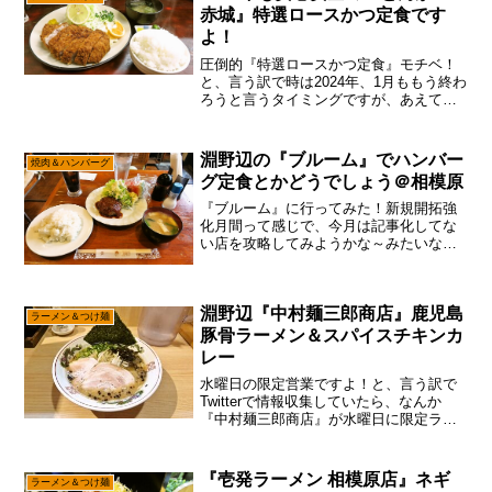
赤城』特選ロースかつ定食です
よ！
圧倒的『特選ロースかつ定食』モチベ！
と、言う訳で時は2024年、1月ももう終わ
ろうと言うタイミングですが、あえて言
おう！「確定申告の進捗、未だゼロであ
ると！」いつも2月15日になってから、本
気出す人生だったので、2024年もそのパ
淵野辺の『ブルーム』でハンバー
焼肉＆ハンバーグ
ターンでや...
グ定食とかどうでしょう＠相模原
『ブルーム』に行ってみた！新規開拓強
化月間って感じで、今月は記事化してな
い店を攻略してみようかな～みたいな？
と、言う訳でそこそも昔から存在を知っ
ていた淵野辺の『ブルーム』に行ってみ
ました。いや……わりと営業してたりし
淵野辺『中村麺三郎商店』鹿児島
てなかったりだったので見...
ラーメン＆つけ麺
豚骨ラーメン＆スパイスチキンカ
レー
水曜日の限定営業ですよ！と、言う訳で
Twitterで情報収集していたら、なんか
『中村麺三郎商店』が水曜日に限定ラー
メンをやるとの事でして、そこは食べに
行ってみようかなと。いや、わりと限定
ラーメンはちょいちょいやる『中村麺三
『壱発ラーメン 相模原店』ネギ
ラーメン＆つけ麺
郎商店』ですが、今...