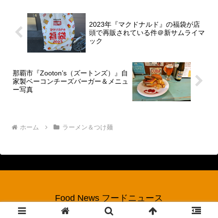
このタイミングを逃す手...
2023年『マクドナルド』の福袋が店
頭で再販されている件＠新サムライマ
ック
那覇市『Zooton’s（ズートンズ）』自
家製ベーコンチーズバーガー＆メニュ
ー写真
ホーム
ラーメン＆つけ麺
Food News フードニュース
© 2017 Food News フードニュース.