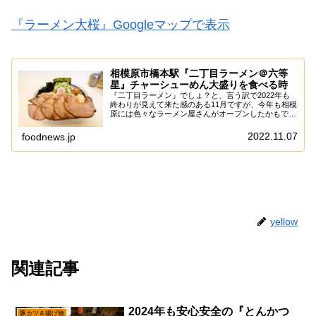
『ラーメン大桜』Googleマップで表示
相模原市橋本駅『二丁目ラーメン＠六等
星』チャーシューめん大盛りを食べる時
『二丁目ラーメン』でしょ？と、言う訳で2022年も
終わりが見えて来た感のある11月ですが、今年も相模
原には色々なラーメン屋さんがオープンしたかもでし
て、みなさん全店食べてみましたか？まあ、言うても
相模原って広いので、なかなか新店を全部食べる...
2022.11.07
foodnews.jp
yellow
関連記事
2024年も安心安全の『とんかつ
豚カツ＆揚げ物