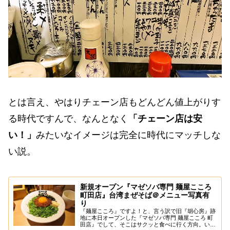
とは言え、やはりチェーン店もどんどん値上がりす
る時代ですんで、なんとなく
「チェーン店は安
い！」
みたいなイメージは完全に時代にマッチしな
い説。
新規オープン『マゼソバ専門 麺屋こころ
町田店』台湾まぜそば＠メニュー写真有
り
『麺屋こころ』ですよ！と、言う訳で旧『胡心房』跡
地に本日オープンした『マゼソバ専門 麺屋こころ 町
田店』でして、そこはサクッと食べに行く方向。い