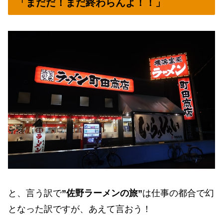
「まだだ！まだ終わらんよ！！」
と、言う訳で
”佐野ラーメンの旅”
は仕事の都合で幻
となった訳ですが、あえて言おう！