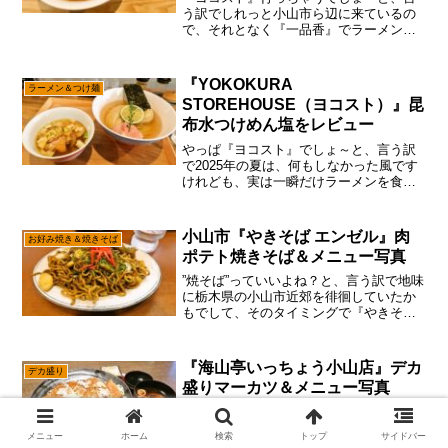
う訳でしれっと小山市ら辺に来ているの
で、それとなく『一品香』でラーメンを
食べようと思ったのですが、あえて言お
う！「月曜日の夜はお土産販売のみであ
ると！」え？それって”営業”と言えば営業
『YOKOKURA
ラーメン＆つけ麺
だけれども、ラーメン...
STOREHOUSE（ヨコスト）』昆
布水つけめん塩をレビュー
やっぱ『ヨコスト』でしょ～と、言う訳
で2025年の夏は、何もしなかった風です
けれども、実は一瞬だけラーメンを食べ
に動いた時もあった説。ん～……思えば
福岡にもバンコクにも、ず～っと行けて
ない感じですけれども？うん。すべては
小山市『やきそば エンゼル』肉
お好み焼き＆焼きそば
広告収入ですんで、何...
ポテト焼きそば＆メニュー写真
”焼そば”っていいよね？と、言う訳で地味
に栃木県の小山市近郊を徘徊していたか
もでして、そのタイミングで『やきそば
エンゼル』にも行ってみた次第。いや、
今の時代は”焼そば”ってあまり注目されな
いけれども、昔々は人気が有りましたか
『海山亭いっちょう小山店』デカ
デカ盛り
らね～もっとも...
盛りマーカツ＆メニュー写真
時には”デカ盛り”どうでしょう？と、言う
訳ですっかりカタギの仕事に慣れた感じ
メニュー
ホーム
検索
トップ
サイドバー
で、ますます記事を更新しない勢いです