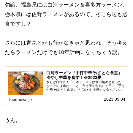
勿論、福島県には白河ラーメン＆喜多方ラーメン、
栃木県には佐野ラーメンがあるので、そこら辺も必
食ですし？
さらには青森とかも行かなきゃと思われ、そう考え
たらラーメンだけでも10年計画になっちゃう説。
白河ラーメン『手打中華そば とら食堂』
冷やし中華を食す！＠2023夏
さらば白河市！「白河ラーメンは食べ納めと言った
な？アレは嘘だ。」と、言う訳で何気に初日に『手打
中華そば とら食堂』で『冷やし中華』を食べていた
説で御座います。いや！正直、この『手打中華そば
とら食堂』って新白河駅からも遠いし、待ち時間も半
2023.09.04
foodnews.jp
端...
うん。