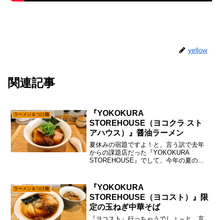
yellow
関連記事
『YOKOKURA
ラーメン＆つけ麺
STOREHOUSE（ヨコクラ スト
アハウス）』醤油ラーメン
夏休みの宿題ですよ！と、言う訳で去年
からの課題店だった『YOKOKURA
STOREHOUSE』でして、今年の夏の宿
題かな～って思っていたのですが、あえ
て言おう！「チャンスは最大限に活かす
主義ですと！」それとなく近くの仕事が
『YOKOKURA
ラーメン＆つけ麺
あったので、そこ...
STOREHOUSE（ヨコスト）』限
定の玉ねぎ中華そば
『ヨコスト』行っちゃうでしょ～と、言