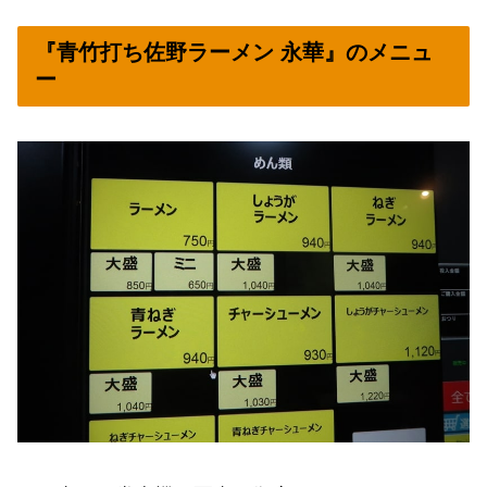
『青竹打ち佐野ラーメン 永華』のメニュ
ー