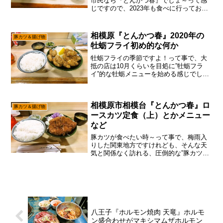
市民なら『とんかつ春』でしょ～って感
じですので、2023年も食べに行っておこ
うかなと。いや、やはり牡蠣って季節の
食べ物っちゃ食べ物ですんで、一年中食
べれる訳では無いですからね～で。わり
相模原『とんかつ春』2020年の
豚カツ＆揚げ物
と相模原って美味しい...
牡蛎フライ初め的な何か
牡蛎フライの季節ですよ！って事で、大
抵の店は10月くらいを目処に”牡蛎フラ
イ”的な牡蛎メニューを始める感じでし
て、この『とんかつ春』の牡蛎フライも
始まってたパターンで御座います。いや
ね。相模原って特に名物らしきモノは無
相模原市相模台『とんかつ春』ロ
いとは思うのですが、し...
豚カツ＆揚げ物
ースカツ定食（上）とかメニュー
など
豚カツが食べたい時～って事で、梅雨入
りした関東地方ですけれども、そんな天
気と関係なく訪れる、圧倒的な”豚カツモ
チベ”でして、そこは『とんかつ赤城』に
行ってみた訳ですが、あえて言おう！
「メチャメチャ並んでいるじゃない
と！」まあね～とりあえず平...
八王子『ホルモン焼肉 天竜』ホルモ
ン盛合わせがマキシマムザホルモン