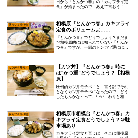
日から『とんかつ春』の『カキフライ定
食』が始まったので、あえて言おう！
「カキフライシーズン到来ですよと！」
まあ、多分に最後は3月頃なので、大体は
半年チョット待った感じでして、この日
相模原『とんかつ春』カキフライ
豚カツ＆揚げ物
をどれほどに待ちわびたの...
定食のボリュームよ……
『とんかつ春』でどうでしょう？まだま
だ相模原的には知られていない『とんか
つ春』ですが、一部のトンカツ通には注
目の店でして、その美味しさとコスパの
高さから長く続いていた名店なのです
が、やはり店主もそれなりの歳なので閉
【カツ丼】『とんかつ春』時に
店しちゃったんですよね～だ...
カツ丼＆丼モノ
は”かつ重”どうでしょう？【相模
原】
圧倒的カツ丼モチベ！と、言う訳でそれ
となくカツ丼モチベになったので、どう
したもんかな～って。いや、わりと相模
原は豚カツの美味しい店は多いのです
が、いかんせん”カツ丼”ってなると極端に
減る説で御座います。って事で、”全メニ
相模原市相模台『とんかつ春』カ
豚カツ＆揚げ物
ュー制覇”の野望もあ...
キフライ定食どうでしょう？＠駐
車場あり
カキフライ定食と言えば！そこは相模原