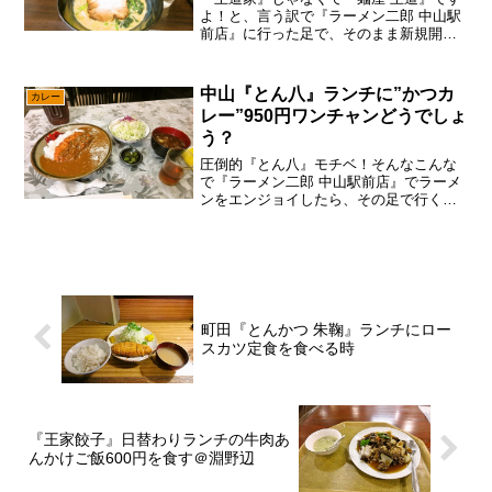
よ！と、言う訳で『ラーメン二郎 中山駅
前店』に行った足で、そのまま新規開拓
するパターンで御座います。やはり横浜
ですんで、電車賃などの交通費を考えた
ら、そこはシビアにやらないとでしょ～
中山『とん八』ランチに”かつカ
カレー
まあ、しかし。微妙に...
レー”950円ワンチャンどうでしょ
う？
圧倒的『とん八』モチベ！そんなこんな
で『ラーメン二郎 中山駅前店』でラーメ
ンをエンジョイしたら、その足で行く先
と言えば、あえて言おう！「とん八でセ
カンドチャンスであると！」まあ、そこ
はセカチャンって略すのも野暮なので、
フルに書いてくパターン...
町田『とんかつ 朱鞠』ランチにロー
スカツ定食を食べる時
『王家餃子』日替わりランチの牛肉あ
んかけご飯600円を食す＠淵野辺