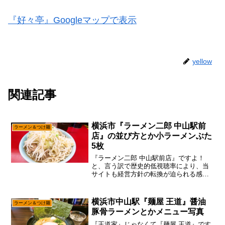
『好々亭』Googleマップで表示
yellow
関連記事
横浜市『ラーメン二郎 中山駅前
ラーメン＆つけ麺
店』の並び方とか小ラーメンぶた
5枚
『ラーメン二郎 中山駅前店』ですよ！
と、言う訳で歴史的低視聴率により、当
サイトも経営方針の転換が迫られる感じ
ですので、あえて言おう！「もはや横浜
で天下を取るしかないと！」相模原市の
人口は72万4千人、横浜市の人口は376万
横浜市中山駅『麺屋 王道』醤油
ラーメン＆つけ麺
9千人でして、ほぼ...
豚骨ラーメンとかメニュー写真
『王道家』じゃなくて『麺屋 王道』です