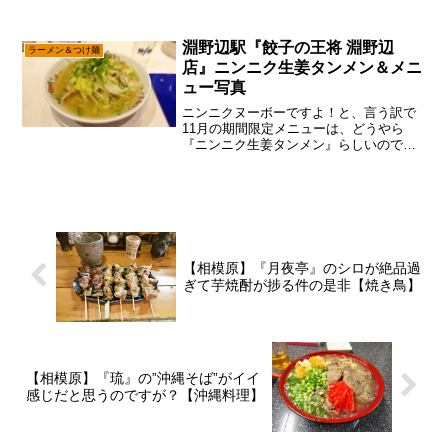
感じでして、それはそれは”餃子モチベ”を
高めて行ったのですが、あえて言おう！
「3軒とも全滅だ……と？」本命である
淵野辺駅『餃子の王将 淵野辺
ラーメン＆つけ麺
『中央亭』はいつの間...
店』ニンニク生姜タンメン＆メニ
ュー写真
ニンニクヌーボーですよ！と、言う訳で
11月の期間限定メニューは、どうやら
『ニンニク生姜タンメン』らしいので、
そこは久し振りに『餃子の王将』に行こ
うかな～って。いや、わりと『餃子の王
将』は好きなのですが、今までは個人経
営の美味しい店を中心に記...
【相模原】『月夜亭』のシロが絶品過
ぎて芋焼酎が捗る件の是非【焼き鳥】
【相模原】『琉』の”沖縄そば”がイイ
感じだと思うのですが？【沖縄料理】