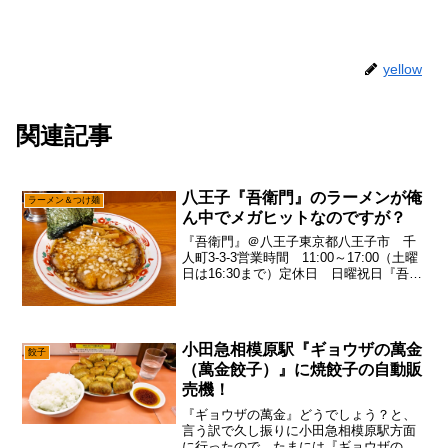
yellow
関連記事
八王子『吾衛門』のラーメンが俺
ラーメン＆つけ麺
ん中でメガヒットなのですが？
『吾衛門』＠八王子東京都八王子市 千
人町3-3-3営業時間 11:00～17:00（土曜
日は16:30まで）定休日 日曜祝日『吾衛
門』Googleマップで表示正直、自分は
『吾衛門』派である！まず、八王子ラー
メンを知らない人の為に3行で説明す...
小田急相模原駅『ギョウザの萬金
餃子
（萬金餃子）』に焼餃子の自動販
売機！
『ギョウザの萬金』どうでしょう？と、
言う訳で久し振りに小田急相模原駅方面
に行ったので、たまには『ギョウザの萬