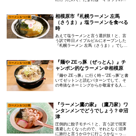
金』に行きたいぞと。いや！小田急相模
原ら辺に住まう地元民の人であれば、そ
の存在を知らない人は居ないとまで言わ
相模原市『札幌ラーメン 左馬
ラーメン＆つけ麺
れる、あの『ギョウザの萬...
（さうま）』塩ラーメンを食べる
時
あえて塩ラーメンと言う選択肢！と、言
う訳で昨日メイプルビルにオープンした
『札幌ラーメン 左馬（さうま）』でし
て、そこは余裕の2本撮りで御座います。
いや、そう何回もちょこちょこ行ける訳
でもないし、こうして取材費も節約しな
『麺や ZEっ豚（ぜっとん）』チ
ラーメン＆つけ麺
いとですんで、何はとも...
ャンポン的なラーメン＠相模原
『麺や ZEっ豚』に行く時～”ZEっ豚”と書
いてゼットンと読むパターンでして、そ
の奇抜なネーミングからか敬遠する人も
居るかもですが、あえて言おう！「昔
の”長浜らーめん”が好きだった人は行くべ
しと！」『麺や ZEっ豚』は『長浜らーめ
『ラーメン鷹の家』（鷹乃家）ワ
ん』の店長...
ラーメン＆つけ麺
ンタンメンでどうでしょう？＠沼
津
圧倒的に餃子モチベ！と、言う訳で現実
逃避したくなったので、それとなく沼津
に旅行と言うかロケに行こうかな～って