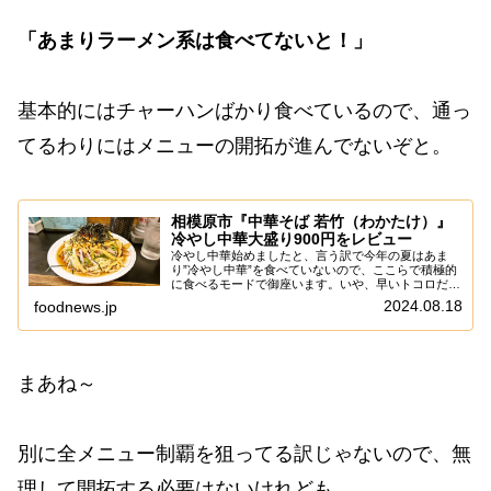
「あまりラーメン系は食べてないと！」
基本的にはチャーハンばかり食べているので、通っ
てるわりにはメニューの開拓が進んでないぞと。
相模原市『中華そば 若竹（わかたけ）』
冷やし中華大盛り900円をレビュー
冷やし中華始めましたと、言う訳で今年の夏はあま
り”冷やし中華”を食べていないので、ここらで積極的
に食べるモードで御座います。いや、早いトコロだと
8月一杯で終わっちゃう店もあるし、やはりモチベー
2024.08.18
foodnews.jp
ション的にも8月が一番盛り上がるかな～って。う
ん...
まあね～
別に全メニュー制覇を狙ってる訳じゃないので、無
理して開拓する必要はないけれども。