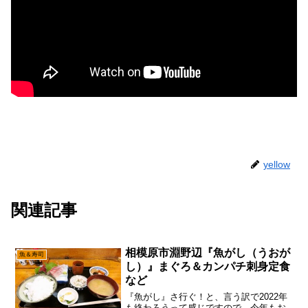
yellow
関連記事
相模原市淵野辺『魚がし（うおが
魚＆寿司
し）』まぐろ＆カンパチ刺身定食
など
『魚がし』さ行ぐ！と、言う訳で2022年
も終わろうって感じですので、今年もお