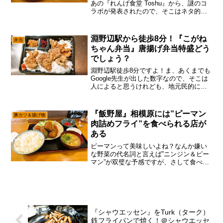
あの『れんげ食堂 Toshu』から、謎のコ
ラボが発表されたので、そこはネタ的に
触っておこうかな～って。いや、他にナ
ンボでもコラボしても良さそうな、あれ
やこれやがある中で、あえての『ペヤン
淵野辺駅から徒歩8分！『こがね
弁当
グ』とか、ちょっと...
ちゃん弁当』唐揚げ弁当特盛どう
でしょう？
淵野辺駅徒歩8分ですよ！ま、あくまでも
Google先生が出した数字なので、そこは
人によると思うけれども、地元民的にも
大体そんな距離感かなと。言うても、信
号が赤だったら8分は無理かな～って気も
するので、基本的に”Googleマップ”に表
『飯野屋』相模原には”ピーマン
豚カツ＆揚げ物
示され...
肉詰めフライ”を食べられる店が
ある
ピーマンって美味しいよね？なんか嫌い
な野菜の代名詞と言えば”ニンジン＆ピー
マン”が双璧な予感ですが、さして食べれ
ないモノが無い筆者的にはどうと言う事
は無いし、あえて言おう！「ピーマンっ
て代用効かなくないっすかと！」よしん
ばルックスで言えば”...
『シャウエッセン』をTurk（ターク）
鉄フライパンで焼く！＠シャウエッセ