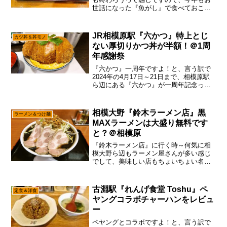
世話になった『魚がし』で食べておこう
かな～って。まあ、何気に淵野辺ら辺は
ラーメンばかりと思われていますが、実
は相模原市にしては珍しく魚系も充実し
JR相模原駅『六かつ』特上とじ
カツ丼＆丼モノ
てる説で御座います。...
ない厚切りかつ丼が半額！＠1周
年感謝祭
『六かつ』一周年ですよ！と、言う訳で
2024年の4月17日～21日まで、相模原駅
ら辺にある『六かつ』が一周年記念って
事でして、期間中は特上（先着10食）と
上（先着20食）が半額との事でして、あ
えて言おう！「乗るしかない！このビッ
相模大野『鈴木ラーメン店』黒
ラーメン＆つけ麺
グウェーブに...
MAXラーメンは大盛り無料です
と？＠相模原
『鈴木ラーメン店』に行く時～何気に相
模大野ら辺もラーメン屋さんが多い感じ
でして、美味しい店もちょいちょい名前
が挙がるくらい、ラーメン環境は恵まれ
ている予感で御座います。と、言う訳で
当サイト的にも、そこそこ定期的に相模
古淵駅『れんげ食堂 Toshu』ペ
定食＆洋食
大野ら辺に行っちゃう訳で...
ヤングコラボチャーハンをレビュ
ー
ペヤングとコラボですよ！と、言う訳で