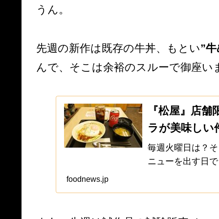
うん。
先週の新作は既存の牛丼、もとい
”牛
んで、そこは余裕のスルーで御座い
『松屋』店舗
ラが美味しい
毎週火曜日は？そ
ニューを出す日で
タートですが、あ
foodnews.jp
と！」うん。適当
だけで新メニュー..