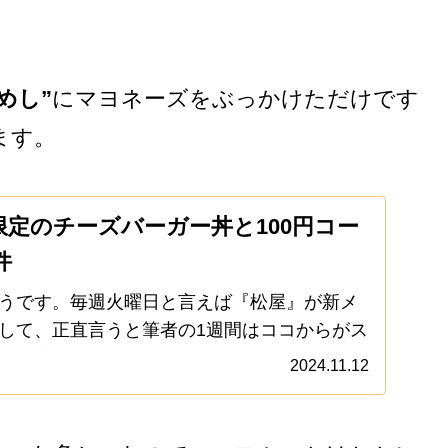
めし”
にマヨネーズをぶっかけただけです
ます。
限定のチーズバーガー丼と100円コー
件
うです。毎週火曜日と言えば『松屋』が新メ
して、正直言うと筆者の1週間はココからがス
えて言おう！「マヨ牛めし、お前はダメだ
2024.11.12
にネギやキムチを乗っけて、マヨぶっかけた
.