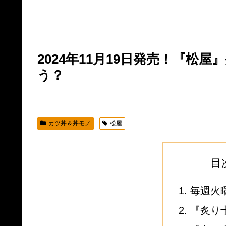
2024年11月19日発売！『松
う？
カツ丼＆丼モノ
松屋
目
毎週火
『炙り