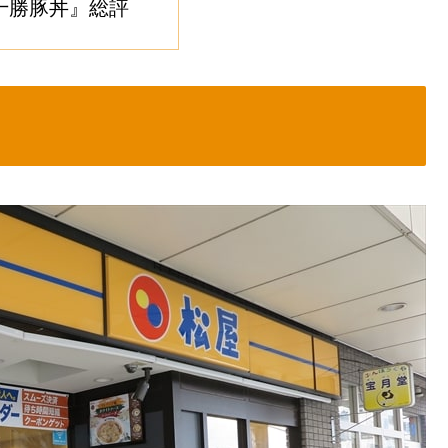
十勝豚丼』総評