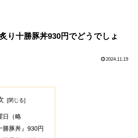
屋』炙り十勝豚丼930円でどうでしょ
2024.11.19
次
曜日（略
十勝豚丼』930円