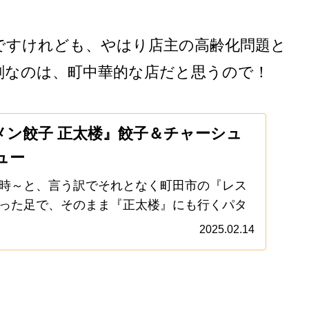
ですけれども、やはり店主の高齢化問題と
刻なのは、町中華的な店だと思うので！
メン餃子 正太楼』餃子＆チャーシュ
ュー
時～と、言う訳でそれとなく町田市の『レス
った足で、そのまま『正太楼』にも行くパタ
。いや、今はあれこれ町中華を巡っているけ
2025.02.14
分の中ではオキニの町中華は決まっている説
.