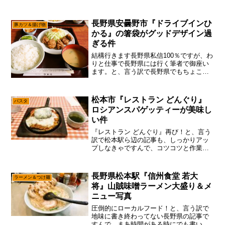
意義がある様な無い様な？と、言う訳で長野県に来たので蕎...
長野県安曇野市『ドライブインひ
豚カツ＆揚げ物
かる』の箸袋がグッドデザイン過
ぎる件
結構行きます長野県私信100％ですが、わ
りと仕事で長野県には行く筆者で御座い
ます。と、言う訳で長野県でもちょこち
ょこ食べ歩いてはいるのですが、別件の
仕事がメインですので自由は利きませ
ん。それでも無理矢理、現地の美味しい
松本市『レストラン どんぐり』
パスタ
モノを求めようとする感...
ロシアンスパゲッティーが美味し
い件
『レストラン どんぐり』再び！と、言う
訳で松本駅ら辺の記事も、しっかりアッ
プしなきゃですんで、コツコツと作業を
勧めるパターンで御座います。いや、今
は再び”サーバー移転作業”をやってるトコ
ロでして、移転が成功すれば、よりサイ
長野県松本駅『信州食堂 若大
ラーメン＆つけ麺
トの表示速度が上が...
将』山賊味噌ラーメン大盛り＆メ
ニュー写真
圧倒的にローカルフード！と、言う訳で
地味に書き終わってない長野県の記事で
すんで、まあ時間がある時にでも書いて