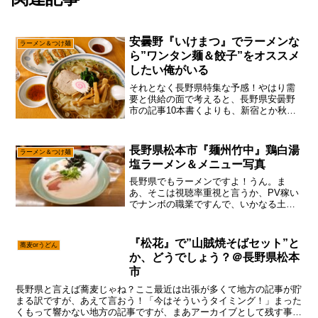
安曇野『いけまつ』でラーメンな
ラーメン＆つけ麺
ら”ワンタン麺＆餃子”をオススメ
したい俺がいる
それとなく長野県特集な予感！やはり需
要と供給の面で考えると、長野県安曇野
市の記事10本書くよりも、新宿とか秋葉
原の記事を1本書いた方が良いし、ローカ
ルやってる余裕は1㎜も無いのですが、あ
えて言おう！「まあ、半分趣味みたいな
長野県松本市『麺州竹中』鶏白湯
ラーメン＆つけ麺
もんであると！」写...
塩ラーメン＆メニュー写真
長野県でもラーメンですよ！うん。ま
あ、そこは視聴率重視と言うか、PV稼い
でナンボの職業ですんで、いかなる土地
でもラーメンは食べなきゃでしょ～嘘で
す。さすがにフィリピンではラーメンを
食べるって選択肢は、あえて避けていた
『松花』で”山賊焼そばセット”と
蕎麦orうどん
けれども。一応、タイでは...
か、どうでしょう？＠長野県松本
市
長野県と言えば蕎麦じゃね？ここ最近は出張が多くて地方の記事が貯
まる訳ですが、あえて言おう！「今はそういうタイミング！」まった
くもって響かない地方の記事ですが、まあアーカイブとして残す事に