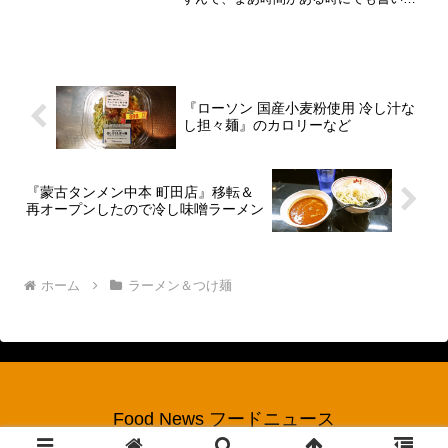
おこうかなと。いや、せっかく美味しい
モノを食べた訳ですし、記事化しておか
ないと税務署（略って事で、松本駅ら辺
に話は戻る感じでして、な...
『ローソン 国産小麦粉使用 冷し汁な
し担々麺』のカロリーなど
『蒙古タンメン中本 町田店』移転＆
再オープンしたので冷し味噌ラーメン
ホーム
ラーメン＆つけ麺
Food News フードニュース