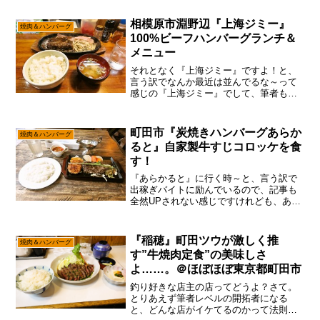
と！」ってか、まあ日本だったら自分の
家にナイスな極厚鉄板もあるので、肉だ
相模原市淵野辺『上海ジミー』
焼肉＆ハンバーグ
け買って来て自分で焼いても良...
100%ビーフハンバーグランチ＆
メニュー
それとなく『上海ジミー』ですよ！と、
言う訳でなんか最近は並んでるな～って
感じの『上海ジミー』でして、筆者もそ
ろそろ並んでみようかなと。いや、この
『上海ジミー』も、それなり記事化して
いるのですが、思えばハンバーグは御無
町田市『炭焼きハンバーグあらか
焼肉＆ハンバーグ
沙汰な気がするので！まあ...
ると』自家製牛すじコロッケを食
す！
『あらかると』に行く時～と、言う訳で
出稼ぎバイトに励んでいるので、記事も
全然UPされない感じですけれども、あえ
て言おう！「何はともあれ広告をと！」
まあ、こうしてバイトに励んでいると、
町田の新規オープンな店とかも手つかず
『稲穂』町田ツウが激しく推
焼肉＆ハンバーグ
な感じになるので、やは...
す”牛焼肉定食”の美味しさ
よ……。＠ほぼほぼ東京都町田市
釣り好きな店主の店ってどうよ？さて。
とりあえず筆者レベルの開拓者になる
と、どんな店がイケてるのかって法則を