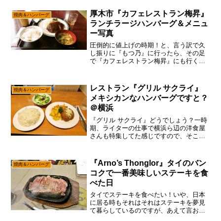
厚木市『カフェレストラン梅昇』
焼肉＆ハンバーグ
ランチラージハンバーグ＆メニュ
ー写真
圧倒的に値上げの時期！と、言う訳で久
し振りに『もつ乃』に行ったら、その足
で『カフェレストラン梅昇』にも行くパ
ターンで御座います。いや、コッチ方面
もなかなか行かないエリアですんで、大
抵はこの2軒はワンセットだぞ～って。と
レストラン『グリル サクライ』
焼肉＆ハンバーグ
は言え、今はこの『カフ...
メキシカンなハンバーグですと？
＠横浜
『グリル サクライ』どうでしょう？一時
期、ライターの仕事で横浜ら辺の洋食屋
さんも特集してた感じですので、そこそ
こ横浜ら辺の店は知っている筆者でし
て、この『グリル サクライ』も何気に行
った事があるじゃない？ん～……すると5
『Arno’s Thonglor』タイのバン
焼肉＆ハンバーグ
年前とかって感じかな...
コクで一番美味しいステーキを食
べた日
タイでステーキを食べたい！いや、日本
に居る時もそれはそれはステーキを夢見
て暮らしているのですが、あえて言お
う！「そこは財布ヂカラの問題である