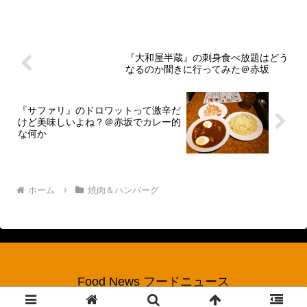
いくつか持っているのですが、そこら辺
とか聞きたいです？ま、色々と書いて来
たので詳しい事は過去記事参照ですが、
あえて言おう！「釣り好きオ...
『大和屋半蔵』の刺身食べ放題はどう
なるのか聞きに行ってみた＠赤坂
『サファリ』のドロワットって激辛だ
けど美味しいよね？＠赤坂でカレー的
な何か
ホーム
焼肉＆ハンバーグ
Food News フードニュース
© 2017 Food News フードニュース.