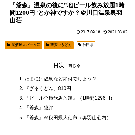
『爺森』温泉の後に”地ビール飲み放題1時
間1200円”とか神ですか？＠川口温泉奥羽
山荘
2017.09.18
2021.03.02
居酒屋＆バー＆酒
蕎麦orうどん
秋田県
目次
たまには温泉など如何でしょう？
『ざるうどん』810円
『ビール全種飲み放題』（1時間1296円）
『爺森』総評
『爺森』＠秋田県大仙市（奥羽山荘内）