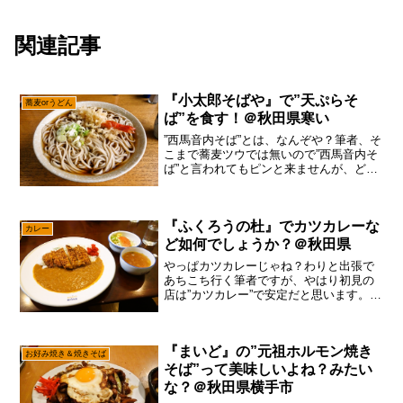
関連記事
『小太郎そばや』で”天ぷらそ
蕎麦orうどん
ば”を食す！＠秋田県寒い
”西馬音内そば”とは、なんぞや？筆者、そ
こまで蕎麦ツウでは無いので”西馬音内そ
ば”と言われてもピンと来ませんが、どう
やら蕎麦的には有名っぽいゾーンみたい
です。と、言う訳で筆者も蕎麦を食べ歩
いてみた次第で御座います。ってか、秋
『ふくろうの杜』でカツカレーな
田県はメチャメチ...
カレー
ど如何でしょうか？＠秋田県
やっぱカツカレーじゃね？わりと出張で
あちこち行く筆者ですが、やはり初見の
店は”カツカレー”で安定だと思います。ベ
ースとなるカレーも、そこまで微妙なカ
レーってのに巡り会う確率も低いです
し、よしんばライスに対してルーが少な
『まいど』の”元祖ホルモン焼き
いシチュエーションでも...
お好み焼き＆焼きそば
そば”って美味しいよね？みたい
な？＠秋田県横手市