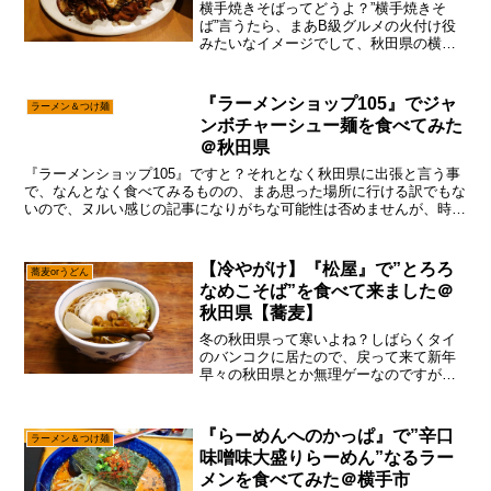
横手焼きそばってどうよ？”横手焼きそ
ば”言うたら、まあB級グルメの火付け役
みたいなイメージでして、秋田県の横手
市が一丸となって「横手焼きそばで街を
盛り上げようず！」みたいな感じです
が、あえて言おう！「B級グルメって表現
『ラーメンショップ105』でジャ
ラーメン＆つけ麺
はどうよ？」そもそもが...
ンボチャーシュー麺を食べてみた
＠秋田県
『ラーメンショップ105』ですと？それとなく秋田県に出張と言う事
で、なんとなく食べてみるものの、まあ思った場所に行ける訳でもな
いので、ヌルい感じの記事になりがちな可能性は否めませんが、時に
はヌルい感じも有りじゃない。と、言う訳でまさにそれと...
【冷やがけ】『松屋』で”とろろ
蕎麦orうどん
なめこそば”を食べて来ました＠
秋田県【蕎麦】
冬の秋田県って寒いよね？しばらくタイ
のバンコクに居たので、戻って来て新年
早々の秋田県とか無理ゲーなのですが？
とにかく寒い！しばれる！！無理！と、
言う訳でテンションも低めで御座います
が、コレが雪国って奴だべ？唯一、筆者
『らーめんへのかっぱ』で”辛口
ラーメン＆つけ麺
的に評価出来るとすれば、...
味噌味大盛りらーめん”なるラー
メンを食べてみた＠横手市