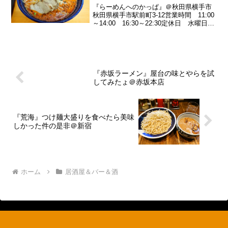
『らーめんへのかっぱ』＠秋田県横手市
秋田県横手市駅前町3-12営業時間 11:00
～14:00 16:30～22:30定休日 水曜日
『らーめんへのかっぱ』Googleマップで
表示『らーめんへのかっぱ』って、どう
よ？そんなこんなで秋田県みたい...
『赤坂ラーメン』屋台の味とやらを試
してみたょ＠赤坂本店
『荒海』つけ麺大盛りを食べたら美味
しかった件の是非＠新宿
ホーム
居酒屋＆バー＆酒