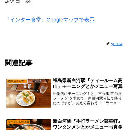
定休日 謎
『インター食堂』Googleマップで表示
yellow
関連記事
福島県新白河駅『ティールーム高
喫茶店＆カフェ
山』モーニングとかメニュー写真
圧倒的にモーニング！と、言う訳で”白河
ラーメン”を求めて、新白河駅ら辺で降り
たのですが、あえて言おう！「ラーメン
屋、マジに閉まるの早い説と！」ん
～……早ければ13時前、大抵は14時頃に
は材料切れとかで閉まっちゃう為、初日
新白河駅『手打ラーメン菜華軒』
はあまり回れなかった...
ラーメン＆つけ麺
ワンタンメンとかメニュー写真＠