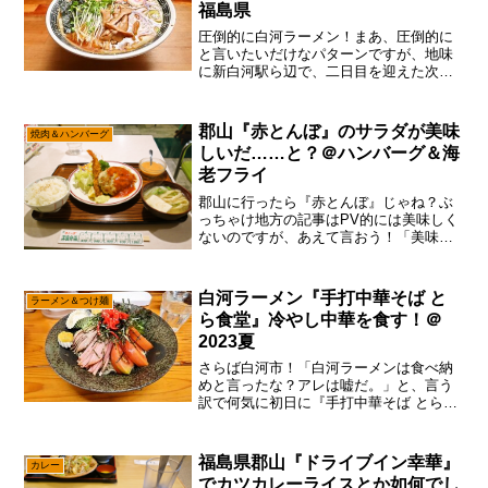
福島県
圧倒的に白河ラーメン！まあ、圧倒的に
と言いたいだけなパターンですが、地味
に新白河駅ら辺で、二日目を迎えた次第
で御座います。ん～……この後は新幹線
ではなく、必殺の”青春18きっぷ”で帰ると
思うと、色々な意味で目頭が熱くなるの
郡山『赤とんぼ』のサラダが美味
焼肉＆ハンバーグ
で、何はともあれ広...
しいだ……と？＠ハンバーグ＆海
老フライ
郡山に行ったら『赤とんぼ』じゃね？ぶ
っちゃけ地方の記事はPV的には美味しく
ないのですが、あえて言おう！「美味し
いもんは美味しい！」無論、サイトです
ので儲けてなんぼな可能性はあるのです
が、その前にサイトとしての充実度、と
白河ラーメン『手打中華そば と
ラーメン＆つけ麺
言うか「美味しい店を紹...
ら食堂』冷やし中華を食す！＠
2023夏
さらば白河市！「白河ラーメンは食べ納
めと言ったな？アレは嘘だ。」と、言う
訳で何気に初日に『手打中華そば とら食
堂』で『冷やし中華』を食べていた説で
御座います。いや！正直、この『手打中
華そば とら食堂』って新白河駅からも遠
福島県郡山『ドライブイン幸華』
カレー
いし、待ち時間も半端...
でカツカレーライスとか如何でし