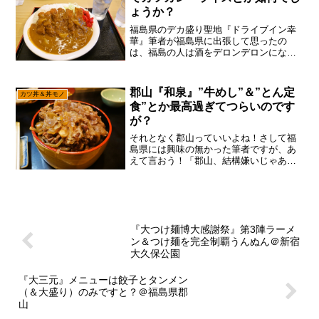
ょうか？
福島県のデカ盛り聖地『ドライブイン幸
華』筆者が福島県に出張して思ったの
は、福島の人は酒をデロンデロンになる
まで徹底的に飲む事、さりげなくデカ盛
り食堂がある事、そして普通の女子がデ
カ盛り定食を平らげる光景が日常である
郡山『和泉』”牛めし”＆”とん定
カツ丼＆丼モノ
事で御座います。と、言う訳...
食”とか最高過ぎてつらいのです
が？
それとなく郡山っていいよね！さして福
島県には興味の無かった筆者ですが、あ
えて言おう！「郡山、結構嫌いじゃあり
ません」むしろ好きな可能性……あると
思います。例えばラーメンとか手打ち麺
を使う店があったりとか、定食屋が普通
にデカ盛りだったりとか、...
『大つけ麺博大感謝祭』第3陣ラーメ
ン＆つけ麺を完全制覇うんぬん＠新宿
大久保公園
『大三元』メニューは餃子とタンメン
（＆大盛り）のみですと？＠福島県郡
山