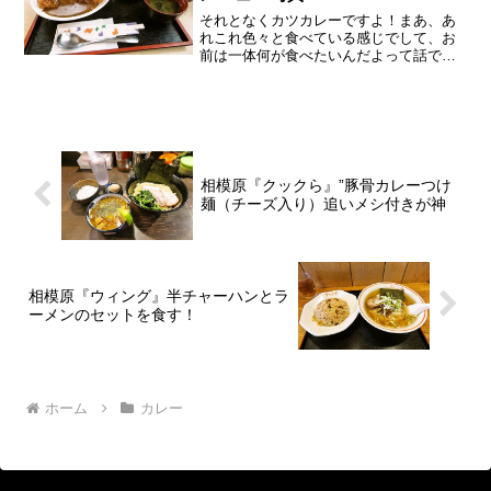
それとなくカツカレーですよ！まあ、あ
れこれ色々と食べている感じでして、お
前は一体何が食べたいんだよって話です
けれども、あえて言おう！「正直、何も
食べたくないと！」ですよね～って小並
感だと思いますが、やはり連日気温35度
超えでは、何も食べたく...
相模原『クックら』”豚骨カレーつけ
麺（チーズ入り）追いメシ付きが神
相模原『ウィング』半チャーハンとラ
ーメンのセットを食す！
ホーム
カレー