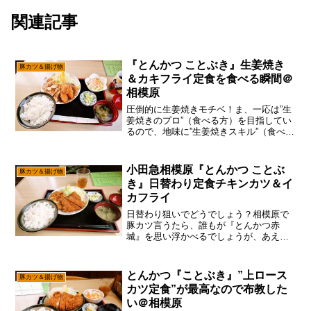
関連記事
『とんかつ ことぶき』生姜焼き
豚カツ＆揚げ物
＆カキフライ定食を食べる瞬間＠
相模原
圧倒的に生姜焼きモチベ！ま、一応は”生
姜焼きのプロ”（食べる方）を目指してい
るので、地味に”生姜焼きスキル”（食べる
方）を磨かなきゃでして、そこら辺はち
ょいちょいやっておく2022年で御座いま
す。いや、わりとこういうのは”言ったも
小田急相模原『とんかつ ことぶ
豚カツ＆揚げ物
ん勝ち”説...
き』日替わり定食チキンカツ＆イ
カフライ
日替わり狙いでどうでしょう？相模原で
豚カツ言うたら、誰もが『とんかつ赤
城』を思い浮かべるでしょうが、あえて
言おう！「オダサガの『ことぶき』も侮
れないと！」いや、他にも『とんかつ割
烹 松村』や『とんかつ春』もあるので、
とんかつ『ことぶき』”上ロース
豚カツ＆揚げ物
豚カツ好きならそこら辺も...
カツ定食”が最高なので布教した
い＠相模原