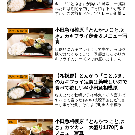
今、『ことぶき』が熱い！通常、一度訪
れた店は期間を空けて再訪するのが常で
すが、この前食べたカツカレーが衝撃的
過ぎて、「普通の豚カツはどうなんだろ
うか？」みたいな疑問が沸き上がり、
『ことぶき』の事を考えると夜も眠れな
小田急相模原『とんかつ ことぶ
豚カツ＆揚げ物
い筆者で御座います。これ、...
き』カキフライ定食＆メニュー写
真
圧倒的にカキフライ！って事で、もはや
秋ではなく冬でして、季節はしっかりカ
キフライのシーズンで御座います。ん
～……とは言え、あまり今年はカキフラ
イを食べてないと言うか、去年と比べて
カキフライ自体が盛り上がってないよう
【相模原】とんかつ『ことぶき』
豚カツ＆揚げ物
な？みたいなのは気の所為か...
のカキフライ定食は美味しいので
食べて欲しい＠小田急相模原
なんとなく牡蠣フライ特集！そう言えば
ヤルって言ったものの視聴率的にビミョ
ーな事が発覚、そこまで町田＆相模原に
牡蠣フライの需要は無いって結論は出た
のですが、あえて言おう！「自分、牡蠣
フライ大好きであると！」ですので、コ
小田急相模原『とんかつ ことぶ
カレー
コはもうPVとか関係なく...
き』カツカレー大盛り1170円＆
メニュー写真