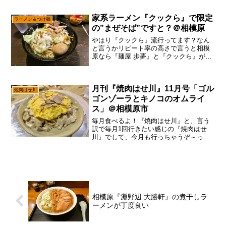
てフラれると、それはダメージ大ですけ
れども、西門とか相模原駅ら辺でした
家系ラーメン『クックら』で限定
ら、ナンボでもフォローは出...
ラーメン＆つけ麺
の”まぜそば”ですと？＠相模原
やはり『クックら』流行ってます？なん
と言うかリピート率の高さで言うと相模
原なら『麺屋 歩夢』と『クックら』が2
強な予感でして、どんだけ好きなんだよ
貴様らって思うのですが、あえて言お
う！「限定、白ラーメンですと？」ほほ
月刊『焼肉はせ川』11月号「ゴル
う。通常の『クックら』の...
焼肉はせ川
ゴンゾーラとキノコのオムライ
ス」＠相模原市
毎月食べるよ！『焼肉はせ川』と、言う
訳で毎月1回行きたい感じの『焼肉はせ
川』でして、今月も行っちゃうぞ～っ
て。まあ、予約さえ取れればって話です
けれども、今は焼肉言うたら『焼肉はせ
川』しか眼中に無い説までありますから
ね～なので、デブの大食いの...
相模原『淵野辺 大勝軒』の煮干しラ
ーメンが丁度良い