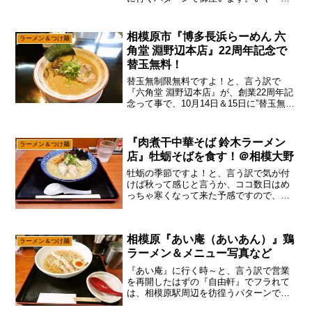
多分に周年祭とかは来ているけれども、
最近は夜も出歩かないので、飲んだ帰り
に『六角堂』に寄るって事も、無くなっ
相模原市『博多長浜らーめん 六
ラーメン＆つけ麺
ちゃいましたからね～ま、...
角堂 淵野辺本店』22周年記念で
替玉無料！
替玉無制限無料ですよ！と、言う訳で
『六角堂 淵野辺本店』が、創業22周年記
念って事で、10月14日＆15日に”替玉無
料”をやるとの事でして、それとなく参加
してみた次第で御座います。ん～……こ
の『六角堂 淵野辺本店』も、気が付けば
『肉煮干中華そば 鈴木ラーメン
ラーメン＆つけ麺
22周年です...
店』牡蛎そばを食す！＠相模大野
牡蛎の季節ですよ！と、言う訳で気が付
けば秋って感じと言うか、ココ数日はめ
っちゃ寒くなって来た予感ですので、あ
えて言おう！「そろそろ牡蛎の季節です
と！」まあ、牡蛎って食べれない人はま
ったく食べれない食材ですが、食べれる
相模原『あい庵（あいあん）』鶏
人はメッチャ好きなモノで...
ラーメン＆つけ麺
ラーメン＆メニュー写真など
『あい庵』に行く時～と、言う訳で営業
を再開したはずの『自由軒』でフラれて
は、相模原駅周辺を彷徨うパターンで御
座います。いや、流石に山梨県まで行っ