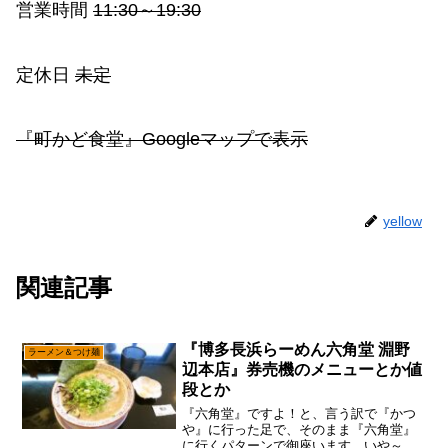
営業時間
11:30～19:30
定休日
未定
『町かど食堂』Googleマップで表示
yellow
関連記事
『博多長浜らーめん六角堂 淵野
ラーメン＆つけ麺
辺本店』券売機のメニューとか値
段とか
『六角堂』ですよ！と、言う訳で『かつ
や』に行った足で、そのまま『六角堂』
に行くパターンで御座います。いや～、