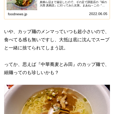
真鶴ら辺まで遠征したので、その足で課題店の『味の
大西 真鶴店』に行ってみた次第。まあね～この『味
の大西』に関してはアレと言うか、肝心の本店がグダ
グダと言うかレビューで炎上したりして、もはやラ
2022.06.05
foodnews.jp
ー...
いや、カップ麺のメンマっていつも超小さいので、
食べてる感も無いですし、大抵は底に沈んでスープ
と一緒に捨てられてしまう説。
ってか、思えば『中華蕎麦とみ田』のカップ麺で、
細麺ってのも珍しいかも？