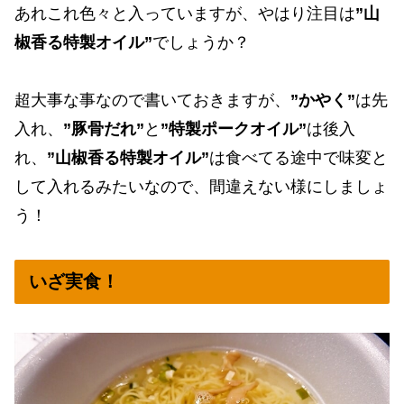
あれこれ色々と入っていますが、やはり注目は
”山
椒香る特製オイル”
でしょうか？
超大事な事なので書いておきますが、
”かやく”
は先
入れ、
”豚骨だれ”
と
”特製ポークオイル”
は後入
れ、
”山椒香る特製オイル”
は食べてる途中で味変と
して入れるみたいなので、間違えない様にしましょ
う！
いざ実食！