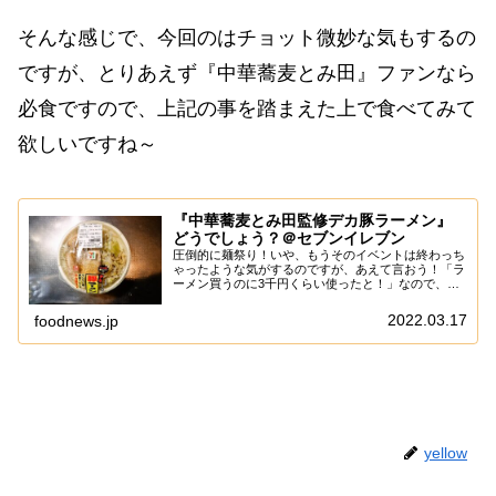
そんな感じで、今回のはチョット微妙な気もするの
ですが、とりあえず『中華蕎麦とみ田』ファンなら
必食ですので、上記の事を踏まえた上で食べてみて
欲しいですね～
『中華蕎麦とみ田監修デカ豚ラーメン』
どうでしょう？＠セブンイレブン
圧倒的に麺祭り！いや、もうそのイベントは終わっち
ゃったような気がするのですが、あえて言おう！「ラ
ーメン買うのに3千円くらい使ったと！」なので、ど
んだけ低視聴率だとしても3千円の赤字を少しでも埋
める為に、そこは書くだけ書くパターンで御座いま
2022.03.17
foodnews.jp
す...
yellow