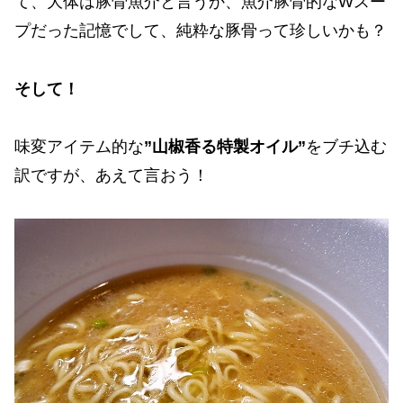
て、大体は豚骨魚介と言うか、魚介豚骨的なWスー
プだった記憶でして、純粋な豚骨って珍しいかも？
そして！
味変アイテム的な
”山椒香る特製オイル”
をブチ込む
訳ですが、あえて言おう！