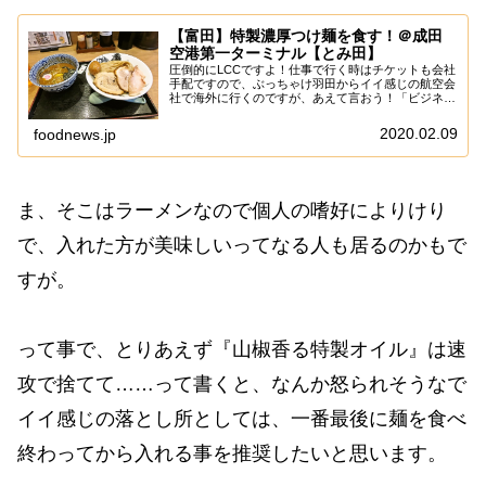
【富田】特製濃厚つけ麺を食す！＠成田
空港第一ターミナル【とみ田】
圧倒的にLCCですよ！仕事で行く時はチケットも会社
手配ですので、ぶっちゃけ羽田からイイ感じの航空会
社で海外に行くのですが、あえて言おう！「ビジネス
クラスすら乗れる気がしねぇと！」むしろイイ感じの
航空会社すら無理ゲーでして、クソ遠い成田まで行...
2020.02.09
foodnews.jp
ま、そこはラーメンなので個人の嗜好によりけり
で、入れた方が美味しいってなる人も居るのかもで
すが。
って事で、とりあえず『山椒香る特製オイル』は速
攻で捨てて……って書くと、なんか怒られそうなで
イイ感じの落とし所としては、一番最後に麺を食べ
終わってから入れる事を推奨したいと思います。