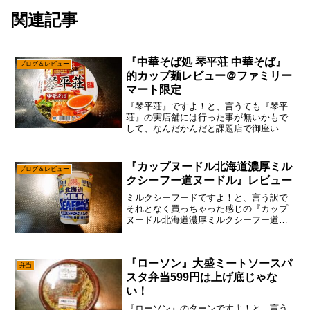
関連記事
『中華そば処 琴平荘 中華そば』
ブログ＆レビュー
的カップ麺レビュー＠ファミリー
マート限定
『琴平荘』ですよ！と、言うても『琴平
荘』の実店舗には行った事が無いかもで
して、なんだかんだと課題店で御座いま
す。いや、山形県は別仕事の出張で良く
行くものの、余り開拓出来てないかもで
して、どこぞのタイミング行かなきゃと
『カップヌードル北海道濃厚ミル
ブログ＆レビュー
は思っております。だが、...
クシーフー道ヌードル』レビュー
ミルクシーフードですよ！と、言う訳で
それとなく買っちゃった感じの『カップ
ヌードル北海道濃厚ミルクシーフー道ヌ
ードル』ですが、あえて言おう！「商品
名、長過ぎだろと！」おかげでタイトル
が商品名だけで終わってしまった感じで
『ローソン』大盛ミートソースパ
すが、まあ端折る部分が無...
弁当
スタ弁当599円は上げ底じゃな
い！
『ローソン』のターンですよ！と、言う