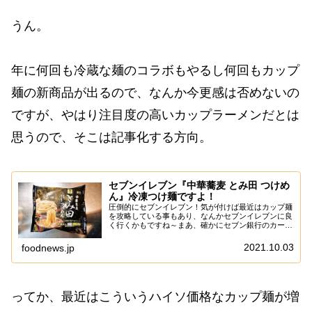
うん。
年に何回も冷蔵な麺のコラボもやるし何回もカップ
麺の新商品が出るので、なんか今更感は否めないの
ですが、やはり注目度の高いカップラーメンだとは
思うので、そこは記事化する方向。
セブンイレブン『中華蕎麦 とみ田 つけめ
ん』冷凍つけ麺ですよ！
圧倒的にセブンイレブン！気が付けば最近はカップ麺
を攻略している事もあり、なんかセブンイレブンに良
く行くかもですね～まあ、確かにセブン銀行のカード
を持っているので、ちょいちょい行くタイミングもあ
りますし？そして！確か前に食べた事があるセブン
2021.10.03
foodnews.jp
イ...
ってか、最近はこういうハイソ価格なカップ麺が増