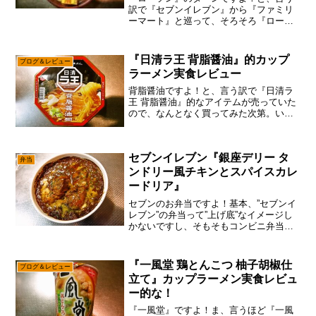
訳で『セブンイレブン』から『ファミリ
ーマート』と巡って、そろそろ『ローソ
ン』のターンな訳ですが、あえて言お
う！「近所にローソンが少ないと！」ま
あ、そもそも5分かそこらの徒歩圏内に、
『日清ラ王 背脂醤油』的カップ
ブログ＆レビュー
『コンビニ』が何軒もある...
ラーメン実食レビュー
背脂醤油ですよ！と、言う訳で『日清ラ
王 背脂醤油』的なアイテムが売っていた
ので、なんとなく買ってみた次第。い
や、コンビニとかで有名店とのコラボ商
品だったりすると、わりと強い意志を持
って買うのですが、スーパーとかってそ
セブンイレブン『銀座デリー タ
ういう期間限定カップラー...
弁当
ンドリー風チキンとスパイスカレ
ードリア』
セブンのお弁当ですよ！基本、”セブンイ
レブン”の弁当って”上げ底”なイメージし
かないですし、そもそもコンビニ弁当と
かは食べない派の筆者ですが、あえて言
おう！「銀座デリー監修は問答無用で食
べるべきと！」ま、外で弁当を買うにし
『一風堂 鶏とんこつ 柚子胡椒仕
ブログ＆レビュー
ても個人店の弁当屋...
立て』カップラーメン実食レビュ
ー的な！
『一風堂』ですよ！ま、言うほど『一風