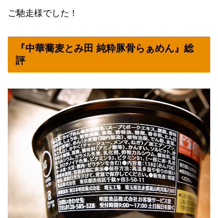
ご馳走様でした！
『中華蕎麦とみ田 純粋豚骨らぁめん』総
評