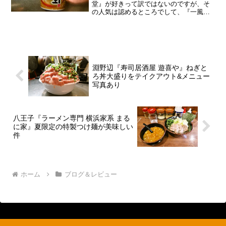
堂』が好きって訳ではないのですが、そ
の人気は認めるところでして、『一風
堂』が監修したカップラーメンならワン
チャンあるのかな～って思った次第。
ん？今回は豚骨ではなく”鶏とんこつ”って
事なので、豚と鶏のスープ...
淵野辺『寿司居酒屋 遊喜や』ねぎと
ろ丼大盛りをテイクアウト&メニュー
写真あり
八王子『ラーメン専門 横浜家系 まる
に家』夏限定の特製つけ麺が美味しい
件
ホーム
ブログ＆レビュー