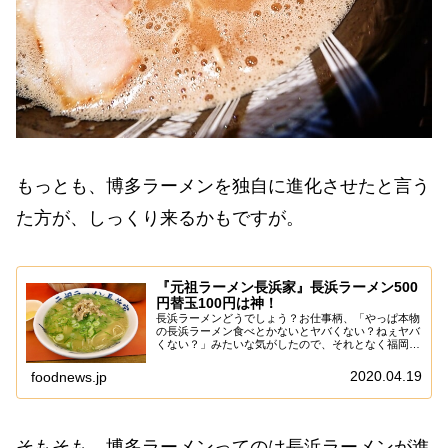
もっとも、博多ラーメンを独自に進化させたと言う
た方が、しっくり来るかもですが。
『元祖ラーメン長浜家』長浜ラーメン500
円替玉100円は神！
長浜ラーメンどうでしょう？お仕事柄、「やっぱ本物
の長浜ラーメン食べとかないとヤバくない？ねぇヤバ
くない？」みたいな気がしたので、それとなく福岡ら
辺まで来た訳ですが、あえて言おう！「基本、素人
は”カタ”までにしておけと！」まあ、確かに地元で
2020.04.19
foodnews.jp
は...
そもそも、博多ラーメンってのは長浜ラーメンが進