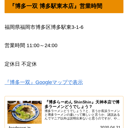
『博多一双 博多駅東本店』営業時間
福岡県福岡市博多区博多駅東3-1-6
営業時間 11:00～24:00
定休日 不定休
『博多一双』Googleマップで表示
『博多らーめん ShinShin』天神本店で博
多ラーメンどうでしょう？
博多ラーメンどうでしょう？と、言うか長浜ラーメン
と博多ラーメンの違いって難しいと言うか、諸説ある
んでマニア以外は説明出来ないと思うのですが、やは
り元祖は長浜ラーメンでして、それをアレンジしてっ
たのが博多ラーメン……って事で大体合ってます？
2020.04.21
foodnews.jp