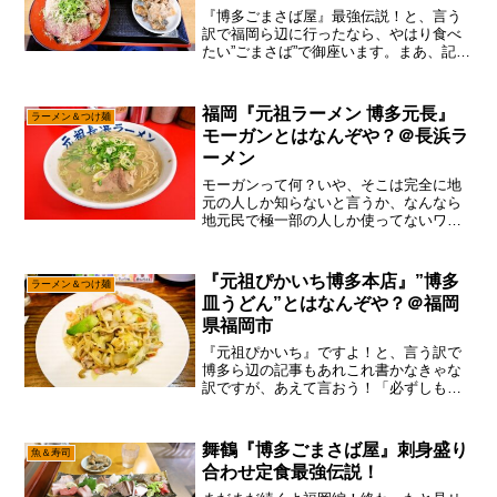
『博多ごまさば屋』最強伝説！と、言う
訳で福岡ら辺に行ったなら、やはり食べ
たい”ごまさば”で御座います。まあ、記事
的にはラーメンとか博多うどん中心で進
めていますが、地味に地元民と言うか、
博多市民が良く行く店もリサーチしてお
福岡『元祖ラーメン 博多元長』
ラーメン＆つけ麺
こうかなと。いや、一...
モーガンとはなんぞや？＠長浜ラ
ーメン
モーガンって何？いや、そこは完全に地
元の人しか知らないと言うか、なんなら
地元民で極一部の人しか使ってないワー
ドかもですが、あえて言おう！「モーニ
ング元長の略であると！」いわゆる朝ラ
ーを『元祖ラーメン 博多元長』でキメる
『元祖ぴかいち博多本店』”博多
ラーメン＆つけ麺
事なのですが、とりあえ...
皿うどん”とはなんぞや？＠福岡
県福岡市
『元祖ぴかいち』ですよ！と、言う訳で
博多ら辺の記事もあれこれ書かなきゃな
訳ですが、あえて言おう！「必ずしも時
系列通りではないと！」いや、書く側と
してはどっちでも良いのですが、どうせ
だったら読む度に少しづつ”博多”が分かる
舞鶴『博多ごまさば屋』刺身盛り
魚＆寿司
感じの方が良いかな～...
合わせ定食最強伝説！