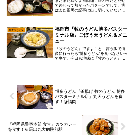
まだまだ続くよ福岡編！終わったと見せ
て終わって無かったパターンでして、実
はまだ福岡の記事は出し切っていない可
能性……あると思います。いや、まあ通
常ですとそのまま記事もリリースするの
ですが、今回はあんな状況になって当サ
福岡市『牧のうどん博多バスター
イトの視聴率もドーンと下...
蕎麦orうどん
ミナル店』ごぼう天うどん＆メニ
ュー
『牧のうどん』ですよ！と、言う訳で博
多に行ったら”博多うどん”を食べなさいっ
て事で、今日も地味に『牧のうどん』を
推して行くスタイルで御座います。い
や！なんか色々と調べてみたら、言うほ
ど福岡県民うどん喰ってねぇ説がデータ
上でも発覚したし、なん...
博多うどん『釜揚げ 牧のうどん 博多
バスターミナル店』丸天うどんを食
す！@福岡
『福岡県警察本部 食堂』カツカレー
を食す！＠馬出九大病院前駅