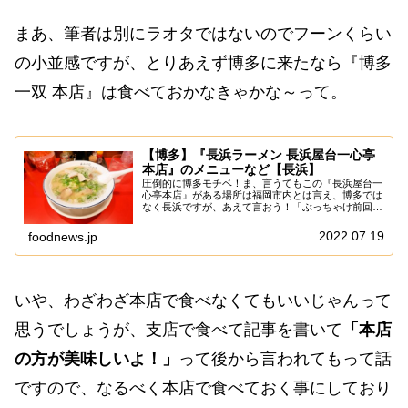
まあ、筆者は別にラオタではないのでフーンくらい
の小並感ですが、とりあえず博多に来たなら『博多
一双 本店』は食べておかなきゃかな～って。
【博多】『長浜ラーメン 長浜屋台一心亭
本店』のメニューなど【長浜】
圧倒的に博多モチベ！ま、言うてもこの『長浜屋台一
心亭本店』がある場所は福岡市内とは言え、博多では
なく長浜ですが、あえて言おう！「ぶっちゃけ前回の
記事であると！」確か1月の終わり頃に博多に遠征し
たのですが、なかなか記事化する時間が無かったの
2022.07.19
foodnews.jp
で...
いや、わざわざ本店で食べなくてもいいじゃんって
思うでしょうが、支店で食べて記事を書いて
「本店
の方が美味しいよ！」
って後から言われてもって話
ですので、なるべく本店で食べておく事にしており