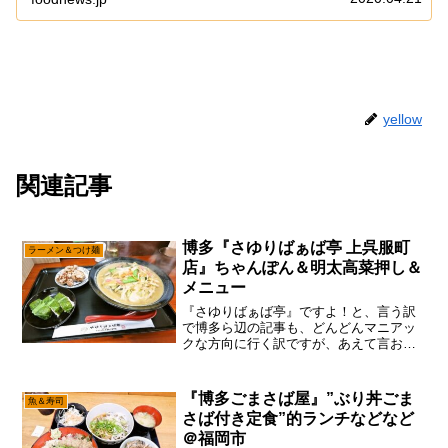
ま...
yellow
関連記事
博多『さゆりばぁば亭 上呉服町
ラーメン＆つけ麺
店』ちゃんぽん＆明太高菜押し＆
メニュー
『さゆりばぁば亭』ですよ！と、言う訳
で博多ら辺の記事も、どんどんマニアッ
クな方向に行く訳ですが、あえて言お
う！「ココからが真骨頂であると！」い
や、もう誰もが知ってる店なんか、どう
せみんな知っているんだから、わざわざ
『博多ごまさば屋』”ぶり丼ごま
魚＆寿司
当サイトで扱わなくても？み...
さば付き定食”的ランチなどなど
＠福岡市