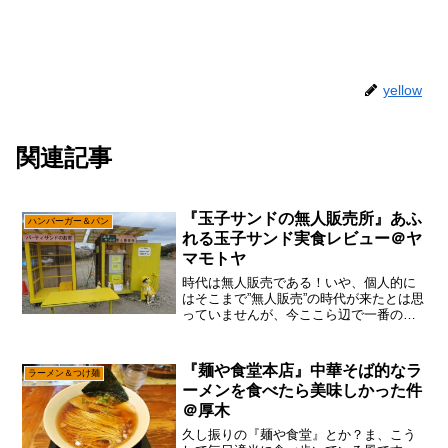
yellow
関連記事
『玉子サンドの無人販売所』あふ
ハンバーガー＆パン
れる玉子サンド実食レビュー＠ヤ
マモトヤ
時代は無人販売である！いや、個人的に
はそこまで”無人販売”の時代が来たとは思
っていませんが、今ここら辺で一番のホ
ットスポットと言えば『玉子サンド研究
所』の『玉子サンドの無人販売所』で御
座います。で、なんかメチャメチャ人気
『麺や食堂本店』中華そば的なラ
ラーメン＆つけ麺
が出て来たので、いつ...
ーメンを食べたら美味しかった件
＠厚木
久し振りの『麺や食堂』とか？ま、こう