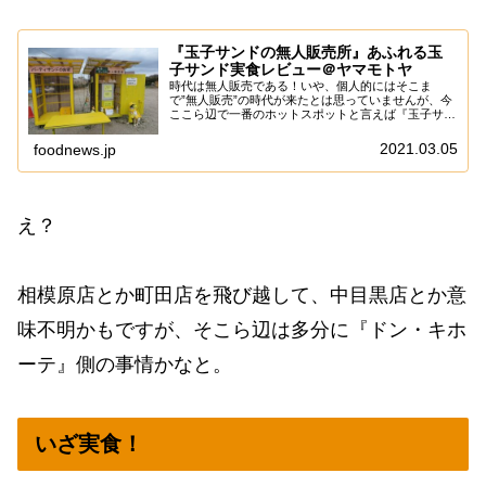
『玉子サンドの無人販売所』あふれる玉
子サンド実食レビュー＠ヤマモトヤ
時代は無人販売である！いや、個人的にはそこま
で”無人販売”の時代が来たとは思っていませんが、今
ここら辺で一番のホットスポットと言えば『玉子サン
ド研究所』の『玉子サンドの無人販売所』で御座いま
す。で、なんかメチャメチャ人気が出て来たので、い
2021.03.05
foodnews.jp
つ...
え？
相模原店とか町田店を飛び越して、中目黒店とか意
味不明かもですが、そこら辺は多分に『ドン・キホ
ーテ』側の事情かなと。
いざ実食！