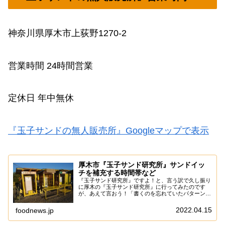
神奈川県厚木市上荻野1270-2
営業時間 24時間営業
定休日 年中無休
『玉子サンドの無人販売所』Googleマップで表示
厚木市『玉子サンド研究所』サンドイッ
チを補充する時間帯など
『玉子サンド研究所』ですよ！と、言う訳で久し振り
に厚木の『玉子サンド研究所』に行ってみたのです
が、あえて言おう！「書くのを忘れていたパターンで
あると！」ま、そこまで季節感のある記事って訳では
ないので大丈夫だ、問題ない。とは言え、何気にテレ
2022.04.15
foodnews.jp
ビ...