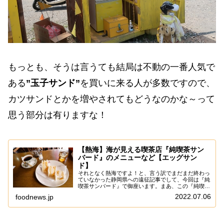
もっとも、そうは言うても結局は不動の一番人気で
ある
”玉子サンド”
を買いに来る人が多数ですので、
カツサンドとかを増やされてもどうなのかな～って
思う部分は有りますな！
【熱海】海が見える喫茶店『純喫茶サン
バード』のメニューなど【エッグサン
ド】
それとなく熱海ですよ！と、言う訳でまだまだ終わっ
ていなかった静岡県への遠征記事でして、今回は『純
喫茶サンバード』で御座います。まあ、この『純喫茶
サンバード』の前は何十回も通り過ぎているのです
2022.07.06
foodnews.jp
が、大体は長い釣り竿とかデカいクーラーボックスみ
た...