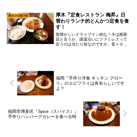
が、あえて言おう！「ランチ営業もやっ
ていると！」マジか～それは知らなかっ
たかもでして、ランチって事ならワンチ
厚木『定食レストラン 梅昇』日
豚カツ＆揚げ物
ャン行ってみるじゃな...
替わりランチ的とんかつ定食を食
す！
昔懐かしいドライブイン的な！今は路面
店と言うか、国道沿いにファミレスって
言うのは当たり前なのですが、昔々その
昔、そこまで駐車場に特化したレストラ
ンって少なかったし、そもそも車が一家
に一台までは無い時代……言わば”日本の
レストラン黄金期”みた...
福岡『手作り洋食 キッチン グロー
リ』のエビフライは有名らしいです
よ？
福岡市博多区『Spice（スパイス）』
手作りハンバーグカレーを食べる時