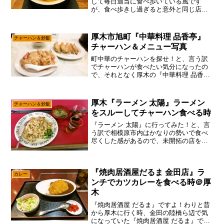
して毎日適当に食べ歩いている風です
が、食べ歩きし過ぎると意外と同じ店っ
て行けないんですよ。と、言う訳でコチ
ラの『麺や食堂本店』も鬼久し振りにな
感じでして、写真のプロパティを見たら2
厚木市旭町『中華料理 品香亭』
チャーハン＆炒飯
年以上前になりますな～い...
チャーハン＆メニュー写真
町中華のチャーハンを探せ！と、言う訳
でチャーハンが食べたい気分になったの
で、それとなく厚木の『中華料理 品香
亭』に行ってみた次第。いや、昨今の物
価高とか長年の後継者不足で、日本の”町
中華”的な文化は絶滅寸前かもでして、食
厚木『ラーメン 太陽』ラーメン
チャーハン＆炒飯
べれる時に食べておか...
をスルーしてチャーハン食べる時
『ラーメン 太陽』に行ってみた！と、言
う訳で相模原市内はかなりの勢いで食べ
尽くした感があるので、未開拓の店を求
めて相模川にある昭和橋を渡るパターン
で御座います。ん～……なんとも味わい
深い外観の『ラーメン 太陽』でして、わ
『焼肉居酒屋だるま 金田店』ラ
りと昔から営業してい...
カレー
ンチでカツカレーを食べる時＠厚
木
『焼肉居酒屋 だるま』ですよ！わりと昔
から厚木に行く時、金田の陸橋ら辺で気
になっていた『焼肉居酒屋 だるま』です