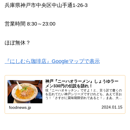
兵庫県神戸市中央区中山手通1-26-3
営業時間 8:30～23:00
ほぼ無休？
『にしむら珈琲店』Googleマップで表示
神戸『ニーハオラーメン』しょうゆラー
メン330円の伝説を語れ！
現『ニーハオキッチン』ですよ！と、言う訳で書くの
を忘れてたい神戸シリーズですけれども、あえて言お
う！「さすがに賞味期限切れであると！」まあ、大抵
の店は値段がちょっと変わってるくらいなので、情報
的には問題ないのですが、この『ニーハオラーメ
2024.01.15
foodnews.jp
ン』...