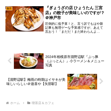
時はマンガ喫茶でちょいと休んでから、
喫茶店とかでワンクッション入れて行動
『ぎょうざの店 ひょうたん 三宮
餃子
すれば良いのですが、あえて...
店』の餃子が美味しいのですが？
＠神戸市
圧倒的に低予算！と、言う訳でもはや新
記事も無理ゲーな予算感ですが、あえて
言おう！「まだだ！まだ終わらんよ
と！」良くも悪くも神戸の記事を書き忘
れていたので、このタイミングで出すパ
ターンで御座います。いや、そんなん行
った時に書けよって話ですが、...
2024年相模原市淵野辺駅『ぶっ豚
（ぶっとん）』小ラーメン＆メニュー
写真
【淵野辺駅】梅雨の時期はイサキが美
味しいらしい＠遊喜や【矢部駅】
ホーム
喫茶店＆カフェ