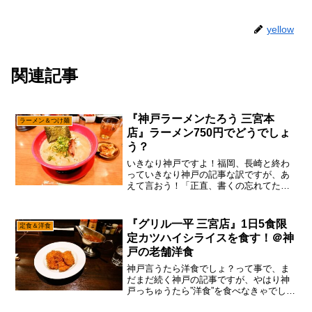
yellow
関連記事
『神戸ラーメンたろう 三宮本
ラーメン＆つけ麺
店』ラーメン750円でどうでしょ
う？
いきなり神戸ですよ！福岡、長崎と終わ
っていきなり神戸の記事な訳ですが、あ
えて言おう！「正直、書くの忘れてた
と！」まあ、中国発の疫病の真っ只中だ
ったので、視聴率も全然ですし、工場で
働いてた頃だったので「コロナが終わっ
『グリル一平 三宮店』1日5食限
定食＆洋食
てからで良いかな？」と思っ...
定カツハイシライスを食す！＠神
戸の老舗洋食
神戸言うたら洋食でしょ？って事で、ま
だまだ続く神戸の記事ですが、やはり神
戸っちゅうたら”洋食”を食べなきゃでし
ょ？ま、確かに世間一般のイメージです