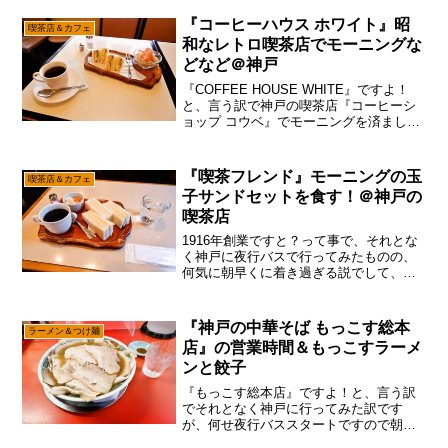
と、”明石焼き”とか”そばめし”が神戸かな
～って雰囲気ですが、実は神戸ら辺はイ
『コーヒーハウス ホワイト』昭
喫茶店＆カフェ
ケてる洋食屋さん...
和なレトロ喫茶店でモーニングな
どなど＠神戸
『COFFEE HOUSE WHITE』ですよ！
と、言う訳で神戸の喫茶店『コーヒーシ
ョップ コウベ』でモーニングを済まし、
それとなく『神戸の中華そば もっこす総
本店』で朝ラーを済ませたのですが、あ
えて言おう！「たちばな、休みだったで
『喫茶フレンド』モーニングの玉
喫茶店＆カフェ
御座ると...
子サンドセットを食す！＠神戸の
喫茶店
1916年創業ですと？って事で、それとな
く神戸に夜行バスで行ってみたものの、
何気に朝早くに着き過ぎる説でして、と
りあえず時間を潰す為に喫茶店でコーヒ
ーを飲み、朝ラーを食べ、さらに喫茶店
でモーニングを食べてからのNOWです
『神戸の中華そば もっこす総本
ラーメン＆つけ麺
が、あえて言おう！「...
店』の営業時間＆もっこすラーメ
ンと餃子
『もっこす総本店』ですよ！と、言う訳
でそれとなく神戸に行ってみた訳です
が、何せ夜行バススタートですので朝が
早い説で御座います。まあね。そう言う