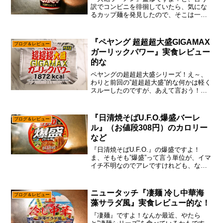
訳でコンビニを徘徊していたら、気にな
るカップ麺を発見したので、そこは一応
食べてみようかな～って。いや、そろそ
ろダイエットしたいので、カップ麺とか
は食べるの止めようと思っているのです
『ペヤング 超超超大盛GIGAMAX
ブログ＆レビュー
が、これも仕事ですからね...
ガーリックパワー』実食レビュー
的な
ペヤングの超超超大盛シリーズ！え～、
わりと前回の”超超超大盛”的な何かは軽く
スルーしたのですが、あえて言おう！
「ハッキリ言って無駄無駄無駄（略 であ
ると！」もうね。美味しいとかではなく
って、100％ウケ狙いのネタ商品とかいち
『日清焼そばU.F.O.爆盛バーレ
ブログ＆レビュー
いち付き合ってら...
ル』（お値段308円）のカロリー
など
『日清焼そばU.F.O.』の爆盛ですよ！
ま、そもそも”爆盛”って言う単位が、イマ
イチ不明なのでアレですけれども、なん
となくデカ盛りっぽい雰囲気は伝わるの
かなと。まあね～サムネで視聴率が決ま
っちゃうYouTubeの場合、”爆盛り激盛り
ニュータッチ『凄麺 冷し中華海
ブログ＆レビュー
デカ盛り...
藻サラダ風』実食レビュー的な！
『凄麺』ですよ！なんか最近、やたら