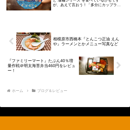
と”凄麺シリーズ”を食べているかもです
が、あえて言おう！「多分にカップラー
メン、売れていると！」いや、何せ夜の
20時以降は外食出来ないとなると、通常
よりもカップラーメンとかが売れるであ
ろう事は間違いなく、確...
相模原市西橋本『とんこつ正油 えん
や』ラーメンとかメニュー写真など
『ファミリーマート』たぶん40％増
量作戦＠明太海苔弁当460円をレビュ
ー！
ホーム
ブログ＆レビュー