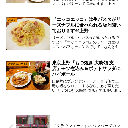
ょこ出すパターンで御座います。まあね
～自粛、自粛と言われてる時期に書いて
も誰も読まんだろ～って話ですんで、今
頃出しても大丈夫だ、問題ない。ん
『エッコエッコ』は生パスタがリ
パスタ
～……そろそろ再び、都内の方...
ーズナブルに食べられる店と聞い
ております＠上野
リーズナブルに生パスタが食べられるで
すと？『エッコエッコ』のランチは鬼の
コストパフォーマンスでして、なんと470
円から本格的なパスタが食べられる穴場
として、近隣で働くサラリーマン達に認
知されています。と、言う訳でランチタ
東京上野『もつ焼き 大統領 支
居酒屋＆バー＆酒
イムだと混むので、ち...
店』モツ煮込み＆ポテトサラダに
ハイボール
圧倒的にプレジデント！と、言う訳で上
野ら辺をウロウロするなら、必ず寄りた
い『もつ焼き 大統領 支店』で御座いま
す。いや！確かにソコは本店に行きたま
えよって話ですけれども、本店は満席だ
ったので！言うても、コッチの『もつ焼
き 大統領 支店』の方...
『クラウンエース』のハンバーグカレ