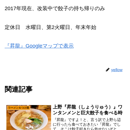
2017年現在、改装中で餃子の持ち帰りのみ
定休日 水曜日、第2火曜日、年末年始
『昇龍』Googleマップで表示
yellow
関連記事
上野『昇龍（しょうりゅう）』ワ
ラーメン＆つけ麺
ンタンメンと巨大餃子を食べる時
『昇龍』ですよ！と、言う訳で上野ら辺
に行ったら食べておきたい『昇龍』でし
て、そこは餃子好きなら外せないぞと。