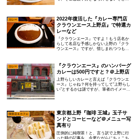
まあね～確かに相模原市民の場合、新宿
よりも向こう側ってチョット遠いかな～
ってイメージですが、まあ休日にフラフ
2022年復活した『カレー専門店
ラと遊びに行くには手頃な...
カレー
クラウンエース上野店』で特選カ
レーなど
『クラウンエース』ですよ！もう店名か
らして名店な予感しかない上野の『クラ
ウンエース』ですが、惜しまれつつも閉
店したパターンで御座います。だが、し
かし！2022年にリニューアルオープンっ
て事で、しれっと復活したので、そのタ
『クラウンエース』のハンバーグ
カレー
イミングでマッハで食...
カレーは500円ですと？＠上野店
上野らしいカレーと言えば『クラウンエ
ース』じゃね？何を持ってして”上野らし
い”とするかは謎ですが、筆者のイメージ
はこんな感じです。しいて言うならガヤ
ガヤした感じ、微妙な下町感と観光地感
の融合が、今の上野ら辺かなと。そし
て、常にカレーを摂取し...
東京都上野『珈琲 王城』玉子サ
喫茶店＆カフェ
ンドとコーヒーなど＠メニュー写
真有り
圧倒的に純喫茶！と、言う訳で上野に行
った時の記事を、今更ながらにちょこち