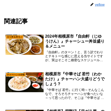
yellow
関連記事
2024年相模原市『自由軒（じゆ
カツ丼＆丼モノ
うけん）』チャーシュー丼並盛り
＆メニュー
『自由軒』のターン！と、言う訳でわり
とテキトーな感じに思える当サイトです
が、実はそこそこ緻密なスケジュールで
動いてる説でして、そろそろ『自由軒』
に行かなきゃかなと。いや、ここ数年は
夏休みの長い『自由軒』ですので、そろ
相模原市『中華そば 若竹（わか
チャーハン＆炒飯
そろ暑さも厳しくなって来...
たけ）』チャーハン大盛りどうで
しょう？
『中華そば 若竹』に行く時～そんなこん
なで、そろそろチャーハンが食べたいな
～って思ったので、そこは『中華そば 若
竹』に行くじゃない？いや！確かに相模
原でチャーハン言うたら、そこは『自由
軒』な気もするけれども、かなりの不定