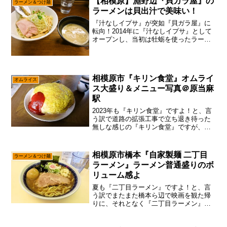
【相模原】淵野辺『貝ガラ屋』の
ラーメン＆つけ麺
休具合ですんで、最近...
ラーメンは貝出汁で美味い！
『汁なしイプサ』が突如『貝ガラ屋』に
転向！2014年に『汁なしイプサ』として
オープンし、当初は牡蛎を使ったラーメ
ンの他にもトマトや坦々麺などもやって
いました。地域柄、ガッツリ系も希に限
定で出していたので、それも楽しみにし
ていた自分が居ます。...
相模原市『キリン食堂』オムライ
オムライス
ス大盛り＆メニュー写真＠原当麻
駅
2023年も『キリン食堂』ですよ！と、言
う訳で道路の拡張工事で立ち退き待った
無しな感じの『キリン食堂』ですが、あ
えて言おう！「まだだ！まだ終わらんよ
と！」まあ、確かに冷静に考えてみた
ら、いつ頃までに立ち退きをするって具
相模原市橋本『自家製麺 二丁目
ラーメン＆つけ麺
体的な話は聞いた事が無...
ラーメン』ラーメン普通盛りのボ
リューム感よ
夏も『二丁目ラーメン』ですよ！と、言
う訳でまたまた橋本ら辺で映画を観た帰
りに、それとなく『二丁目ラーメン』で
ランチするパターンですが、あえて言お
う！「やっぱ馬地さんが最高だねと！」