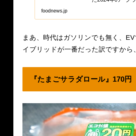
と。いや、多分に
foodnews.jp
率云々ではなく、
の新作？は『...
まあ、時代はガソリンでも無く、E
イブリッドが一番だった訳ですから
『たまごサラダロール』170円