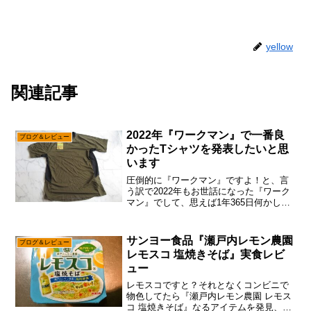
yellow
関連記事
2022年『ワークマン』で一番良
ブログ＆レビュー
かったTシャツを発表したいと思
います
圧倒的に『ワークマン』ですよ！と、言
う訳で2022年もお世話になった『ワーク
マン』でして、思えば1年365日何かしら
の『ワークマン』的なアパレルを身に纏
っている説で御座います。ま、ジャケッ
トとかTシャツは『ワークマン』100%っ
サンヨー食品『瀬戸内レモン農園
ブログ＆レビュー
て訳ではあり...
レモスコ 塩焼きそば』実食レビ
ュー
レモスコですと？それとなくコンビニで
物色してたら『瀬戸内レモン農園 レモス
コ 塩焼きそば』なるアイテムを発見、な