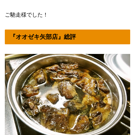
ご馳走様でした！
『オオゼキ矢部店』総評