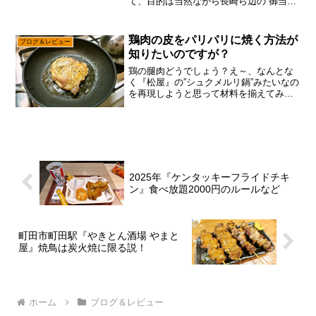
て、目的は当然ながら長崎ら辺の”御当地
グルメ”、とにかく食べまくるのが仕事で
御座います。すると、どうでしょう？な
んとなく港ら辺をウロウロ徘徊していた
鶏肉の皮をパリパリに焼く方法が
ブログ＆レビュー
ら、なんか”軍艦島”の...
知りたいのですが？
鶏の腿肉どうでしょう？え～、なんとな
く『松屋』の”シュクメルリ鍋”みたいなの
を再現しようと思って材料を揃えてみた
ものの、余裕でサツマイモを買い忘れた
感じですので、あえて言おう！「その時
点でヤル気ゼロであると！」なかなか料
理のモチベーションっ...
2025年『ケンタッキーフライドチキ
ン』食べ放題2000円のルールなど
町田市町田駅『やきとん酒場 やまと
屋』焼鳥は炭火焼に限る説！
ホーム
ブログ＆レビュー