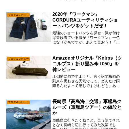
んとなくイケてそうな気がしたので買っ
てみた次第。さして広島ツウでは無いの
で知らなかったのですが、”レモスコ”なる
2020年『ワークマン』
ブログ＆レビュー
広島のご当地調味...
CORDURAユーティリティショ
ートパンツをゲットだぜ！
最強のショートパンツを探せ！気が付け
ば普段着ている服が『ワークマン』一色
になりがちですが、あえて言おう！「や
っと時代が追いついたと！」そもそも工
場で働いている時から、そこそこ御世話
になっていた『ワークマン』ですが、今
Amazonオリジナル『Knirps（ク
ブログ＆レビュー
は一般アパレル的なジャン...
ニルプス）折り畳み傘 I.050』を
雑レビュー
圧倒的に雨ですよ！と、言う訳で梅雨の
到来を思わせる天気でして、どんだけ雨
降るんだよって感じですけれども、あえ
て言おう！「ついに折り畳み傘が壊れた
と！」Amazonで買ってから、多分に5年
くらいは頑張ったと思われ、天寿を全う
長崎県『高島海上交通』軍艦島ク
ブログ＆レビュー
したと言う事で、新...
ルーズ（軍艦島ツアー）の値段と
か
軍艦島に行きたくね？と、言う訳でそれ
となく長崎ら辺に行ってみた次第でし