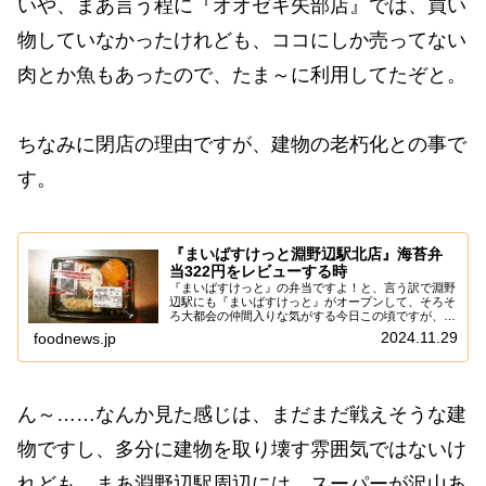
いや、まあ言う程に『オオゼキ矢部店』では、買い
物していなかったけれども、ココにしか売ってない
肉とか魚もあったので、たま～に利用してたぞと。
ちなみに閉店の理由ですが、建物の老朽化との事で
す。
『まいばすけっと淵野辺駅北店』海苔弁
当322円をレビューする時
『まいばすけっと』の弁当ですよ！と、言う訳で淵野
辺駅にも『まいばすけっと』がオープンして、そろそ
ろ大都会の仲間入りな気がする今日この頃ですが、あ
えて言おう！「正直、全然流行ってないと！」うん。
2024.11.29
foodnews.jp
そりゃ周囲には激安スーパーが何軒もあるし、コン
ビ...
ん～……なんか見た感じは、まだまだ戦えそうな建
物ですし、多分に建物を取り壊す雰囲気ではないけ
れども、まあ淵野辺駅周辺には、スーパーが沢山あ