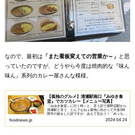
なので、最初は
「また看板変えての営業か～」
と思
っていたのですが、どうやら今度は焼肉的な『味ん
味ん』系列のカレー屋さんな模様。
【孤独のグルメ】清瀬駅南口『みゆき食
堂』でカツカレー【メニュー写真】
『みゆき食堂』に行く時～と、言う訳で淵野辺駅から
清瀬駅と言う、とんでもねぇ僻地に向かって片道1時
間半の旅をした訳ですが、あえて言おう！「めっちゃ
定休日であると！」うん。マジに遠くに行く時は、必
2024.04.24
foodnews.jp
ずネットで調べる時も”ダブルチェック”が不可欠で...