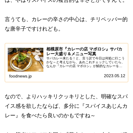
は、やはりスパイスの複合的な辛さとかですんで。
言うても、カレーの辛さの中心は、チリペッパー的
な唐辛子ですけれども。
相模原市『カレーの店 マボロシ』サバカ
レー大盛り＆メニュー写真
サバカレー来たる！と、言う訳で今日は何処に行こう
かな～と考えながら、あれこれチェックしていたら、
なんか『カレーの店 マボロシ』が鯖的なカレーを出
すっぽいので、そこは食べに行こうかな～って。い
や、前に食べてハマったので、このタイミングを逃す
2023.05.12
foodnews.jp
手...
なので、よりハッキリクッキリとした、明確なスパ
イス感を欲したならば、多分に『スパイスあじんカ
レー』を食べたら良いのかもですね～