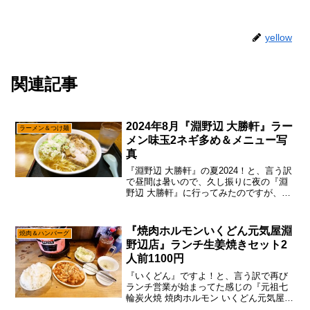
yellow
関連記事
2024年8月『淵野辺 大勝軒』ラー
ラーメン＆つけ麺
メン味玉2ネギ多め＆メニュー写
真
『淵野辺 大勝軒』の夏2024！と、言う訳
で昼間は暑いので、久し振りに夜の『淵
野辺 大勝軒』に行ってみたのですが、あ
えて言おう！「冷し中華が始まってる
と！」ん～……そうなると『冷し中華』
（1300円）を食べたい気持ち120％です
『焼肉ホルモンいくどん元気屋淵
焼肉＆ハンバーグ
が、1300...
野辺店』ランチ生姜焼きセット2
人前1100円
『いくどん』ですよ！と、言う訳で再び
ランチ営業が始まってた感じの『元祖七
輪炭火焼 焼肉ホルモン いくどん元気屋
淵野辺店』ですが、あえて言おう！「店