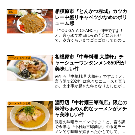
名、長過ぎであると！」まあ、誰もが
『いくどん淵野辺店』と呼んでいるの
相模原市『とんかつ赤城』カツカ
カレー
で、そこは『いくどん淵野...
レー中盛りキャベツ少なめのボリ
ューム感
「YOU GATA CHANCE」到来ですよ！
と、言う訳で本日は夜の予定に合わせ
て、夕方くらいまでゴロゴロしてたので
すが、あえて言おう！「夕方の赤城、ワ
ンチャンあると！」本当は『壱発ラーメ
ン』に行くつもりだったのですが、オー
相模原市『中華料理 大勝軒』チ
ラーメン＆つけ麺
プン直前にして並...
ャーシューワンタンメン850円が
美味しい件
来年も『中華料理 大勝軒』ですよ！と、
言う訳で2024年は色々なニュースと言う
か、出来事が起きた年となりましたが、
あえて言おう！「2025年も町中華が光る
と！」いや、もうコンビニ弁当すら600円
どころか700円な時代、チェーン店のラー
淵野辺『中村麺三郎商店』限定の
ラーメン＆つけ麺
メンす...
味噌らぁめん的なラーメンがメチ
ャ美味しい件
限定の味噌ラーメンですよ！と、言う訳
で今年も『中村麺三郎商店』の限定ラー
メン的な味噌が始まったかもでして、そ