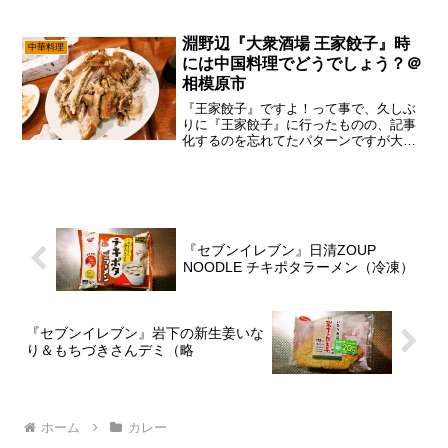
れはそれは食べに行きたい感じで御座い
ます。ん～……なんだかんだと『中村麺
三郎商店』の味噌が始まって以来、ちょ
淵野辺『大衆酒場 王家餃子』時
中華料理
こちょこ食べてる予感でし...
には中国料理でどうでしょう？＠
相模原市
『王家餃子』ですよ！って事で、久しぶ
りに『王家餃子』に行ったものの、記事
化するのを忘れてたパターンですが大丈
夫だ、問題ない。まあ、個人的には淵野
辺ら辺で中国料理を食べたいな～って思
ったならば、この『王家餃子』と思って
おります。一応は書いてお...
『セブンイレブン』日清ZOUP
NOODLE チキポタラーメン（冷凍）
『セブンイレブン』岩下の新生姜いな
り＆もちづきさんデミ（略
ホーム
カレー