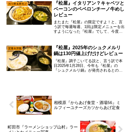
もしかしたら『松屋』は（略『松屋』の
『松屋』イタリアン？キャベツと
カツ丼＆丼モノ
メニューって事で、『松屋...
ベーコンのペペロンチーノ牛めし
レビュー
またまた『松屋』の限定ですよ！と、言
う訳で毎週毎週、1回は限定メニューを出
すようになった『松屋』でして、今度は
『キャベツとベーコンのペペロンチーノ
牛めし』で御座います。ん～……コレは
絶対に『松屋』の劣化と言うか、アレな
『松屋』2025年のシュクメルリ
定食＆洋食
感じの現象でして、毎週...
鍋は130円値上げだけどレビュー
『松屋』調子こいてる説と、言う訳で本
日2025年1月28日、今年も『松屋』の
『シュクメルリ鍋』が発売されるとの事
でして、1mmも気は乗らないけれども、
ネタ的には食べて記事化しなきゃかな～
って。なんかジョージア大使館公認とか
コラボとか、ジョー...
相模原『からあげ食堂・酒場56』ミ
ルフィーユチーズカツからあげ定食
町田市『ラーメンショップ山村』ラー