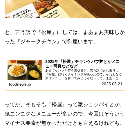
と、言う訳で『松屋』にしては、まあまあ美味しか
った『ジャークチキン』で御座います。
2025年『松屋』チキンケバブ丼とかメニ
ュー写真などなど
あえてケバブと言う選択肢と、言う訳で久し振りに
『松屋』に行くタイミングがあったので、それとなく
新作メニューを食べてみようかな～って。まあ、この
『松屋』も値上がり続けて、すでに安い印象は無くな
2025.05.21
foodnews.jp
っちゃったけれども。じゃあ、旨い印象があるのかっ
ち...
ってか、そもそも『松屋』って激ショッパイとか、
鬼ニンニクなメニューが多いので、今回はそういう
マイナス要素が無かっただけとも言えるけれども。