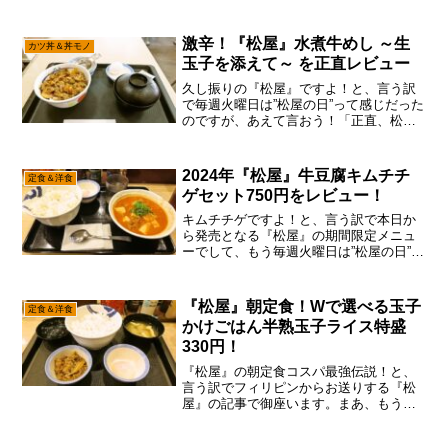
多分にそこまで『松屋』のファンは居な
いと思いますが、とりあえず毎週火曜日
は”松屋の日”ですんで、覚えておいたら良
激辛！『松屋』水煮牛めし ～生
カツ丼＆丼モノ
いじゃない。ん～……...
玉子を添えて～ を正直レビュー
久し振りの『松屋』ですよ！と、言う訳
で毎週火曜日は”松屋の日”って感じだった
のですが、あえて言おう！「正直、松屋
は卒業ですと！」度重なる値上げ、それ
で米は外国産となって来ると、さして魅
力もない説ですんで、もう『松屋』は卒
2024年『松屋』牛豆腐キムチチ
定食＆洋食
業かな～って。今だと...
ゲセット750円をレビュー！
キムチチゲですよ！と、言う訳で本日か
ら発売となる『松屋』の期間限定メニュ
ーでして、もう毎週火曜日は”松屋の日”と
覚えておいたら良いかなと。いや～、ち
ょっと前に『鶏豆腐キムチチゲセット』
を食べたので、別にいっかな～とは思う
『松屋』朝定食！Wで選べる玉子
定食＆洋食
のですが、何事も日本...
かけごはん半熟玉子ライス特盛
330円！
『松屋』の朝定食コスパ最強伝説！と、
言う訳でフィリピンからお送りする『松
屋』の記事で御座います。まあ、もうじ
き帰国するので来週からは、ちゃんと火
曜日に『松屋』の新メニュー（略いや、