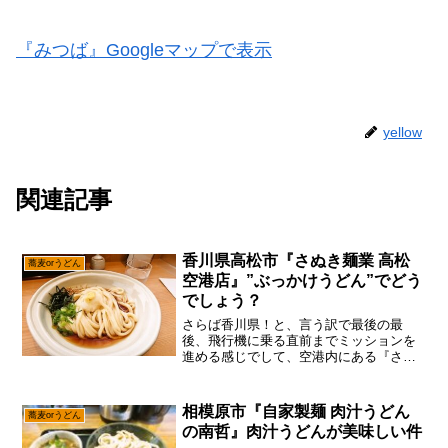
『みつば』Googleマップで表示
yellow
関連記事
香川県高松市『さぬき麺業 高松
蕎麦orうどん
空港店』”ぶっかけうどん”でどう
でしょう？
さらば香川県！と、言う訳で最後の最
後、飛行機に乗る直前までミッションを
進める感じでして、空港内にある『さぬ
き麺業 高松空港店』に行ってみた次第。
いや、この『さぬき麺業』は高松市内に
本店があって店の前は通ったのですが、
相模原市『自家製麺 肉汁うどん
蕎麦orうどん
空港にもある事を知ってい...
の南哲』肉汁うどんが美味しい件