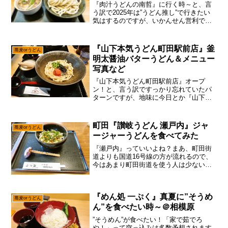
『肉汁うどんの南哲』に行く時～と、言
う訳で2025年は”うどん推し”で行きたい
気はするのですが、いかんせん営利でや
ってるサイトですんで、視聴率（広告収
入）的にどうかな～って。だが、しか
し！なんのかんのと相模原市で人気の”う
『山下本気うどん町田駅前店』釜
蕎麦orうどん
どん”と言えば、や...
明太醤油バターうどん＆メニュー
写真など
『山下本気うどん町田駅前店』オープ
ン！と、言う訳ですっかり忘れていたパ
ターンですが、地味に今日とか『山下本
気うどん町田駅前店』がオープンする日
だったので、そこは一応行く感じで御座
います。いや！正直に言うと今日は5月1
町田『讃岐うどん 瀬戸内』ジャ
蕎麦orうどん
日ですので、そこは普通に...
ージャーうどんを食べてみた
『瀬戸内』っていいよね？まあ、町田街
道よりも国道16号線の方が流れるので、
今はあまり町田街道を使う人は少ないか
もですが、何気に町田の木曽ら辺にある
『瀬戸内』でして、わりと昔から地元で
は名店として愛されている予感で御座い
『めん処 一ぷく』真夏に”そうめ
ます。ま、うどんの味も...
蕎麦orうどん
ん”を食べたい時～＠相模原
”そうめん”が食べたい！「家で茹でろ
や！」って突っ込みは多数予想されます