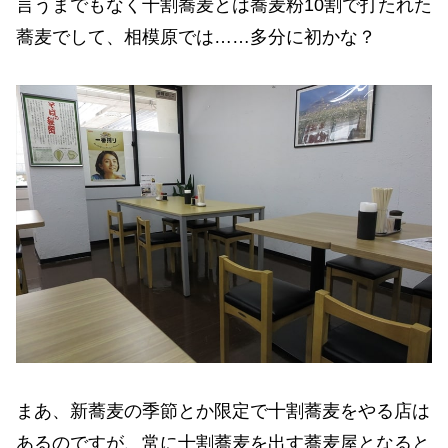
言うまでもなく十割蕎麦とは蕎麦粉10割で打たれた
蕎麦でして、相模原では……多分に初かな？
まあ、新蕎麦の季節とか限定で十割蕎麦をやる店は
あるのですが、常に十割蕎麦を出す蕎麦屋となると