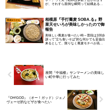
が、それすら面倒な瞬間って結構あるじ
ゃない？だってヒューマンだもの。と、
言う訳でさくっと”そうめん”を食べたい時
に、何処で食べたら良いのか考えてみる
相模原『手打蕎麦 SOBA.る』野
と、うどんや蕎麦と違...
蕎麦orうどん
菜天せいろが美味しかったので御
報告
美味しい蕎麦が食べたい時～普段は100歩
譲って”立ち食いそば”的な何かでも妥協出
来るとして、限りなく蕎麦モチベが高ま
った場合……どうしましょうかね？い
や、気合い入れて長野県まで行くっての
も、ひとつの正解ではありますが、それ
はちょっとハードル...
座間『中福楼』サンマーメンの美味し
い町中華に行ってみた
『OH!GOD』（オー！ガッド）ジェノ
ヴェーゼ的なピザが食べたい