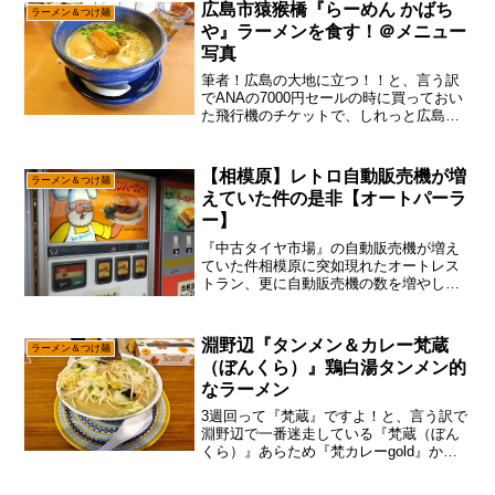
広島市猿猴橋『らーめん かばち
ためて『淵野辺 大勝軒...
ラーメン＆つけ麺
や』ラーメンを食す！＠メニュー
写真
筆者！広島の大地に立つ！！と、言う訳
でANAの7000円セールの時に買っておい
た飛行機のチケットで、しれっと広島ら
辺に来たりして？いや、片道7000円だっ
たら行くしかないでしょ～思えば広島に
は来た事が無いので、これも修行のひと
【相模原】レトロ自動販売機が増
ラーメン＆つけ麺
つで御座います...
えていた件の是非【オートパーラ
ー】
『中古タイヤ市場』の自動販売機が増え
ていた件相模原に突如現れたオートレス
トラン、更に自動販売機の数を増やした
らしいので早速調べに行って参りまし
た。場所は大体、こんな感じで御座いま
す。『中古タイヤ市場』Googleマップで
淵野辺『タンメン＆カレー梵蔵
ラーメン＆つけ麺
表示そして過去記事は...
（ぼんくら）』鶏白湯タンメン的
なラーメン
3週回って『梵蔵』ですよ！と、言う訳で
淵野辺で一番迷走している『梵蔵（ぼん
くら）』あらため『梵カレーgold』から
の『LaBeat Box』あらため『梵蔵』です
が、あえて言おう！「今は梵蔵に戻った