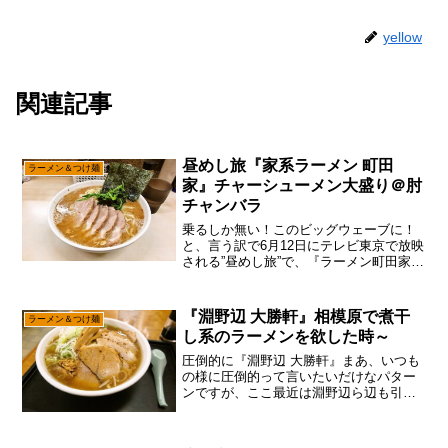
yellow
関連記事
昼めし旅『家系ラーメン 町田
ラーメン＆つけ麺
家』チャーシューメン大盛り＠肘
チャンバラ
乗るしか無い！このビッグウェーブに！
と、言う訳で6月12日にテレビ東京で放映
される”昼めし旅”で、『ラーメン町田家
本店』が出るっぽいので、今のうちに仕
込んでおくパターンで御座います。い
や、別にテレビとか見てないので、テレ
『淵野辺 大勝軒』相模原で煮干
ラーメン＆つけ麺
ビで紹介されるとか...
し系のラーメンを欲した時～
圧倒的に『淵野辺 大勝軒』まあ、いつも
の様に圧倒的って言いたいだけなパター
ンですが、ここ最近は淵野辺ら辺も引っ
越し屋さんのトラックを良くみる時期で
して、とりあえず淵野辺と言うか相模原
ら辺に引っ越して来た人向けに、今あら