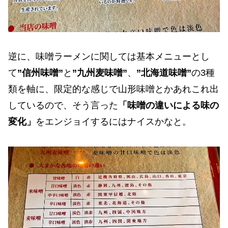
逆に、味噌ラーメンに関しては基本メニューとし
て
”信州味噌”
と
”九州麦味噌”
、
”北海道味噌”
の3種
類を軸に、限定的な感じで山形味噌とかあれこれ出
しているので、そう言った
「味噌の違いによる味の
変化」
をエンジョイするにはナイスかなと。