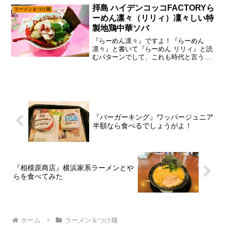
と！」もう最初っからずっと『梵蔵』で
拝島 ハイデンコッコFACTORYら
ラーメン＆つけ麺
良かった...
ーめん凛々（リリィ）凜々しい特
製地鶏中華ソバ
『らーめん凛々』ですよ！『らーめん
凛々』と書いて『らーめん リリィ』と読
むパターンでして、これも時代と言うか
キラキラネームかコノ野郎って感じです
が、あえて言おう！「大丈夫だ、問題な
いと！」このレベルのキラキラ感ならギ
リ読めると思うので、昭和...
『バーガーキング』ワッパージュニア
半額なら食べるでしょうがよ！
『相模原商店』横浜家系ラーメンとや
らを食べてみた
ホーム
ラーメン＆つけ麺