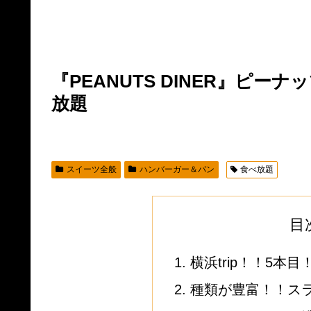
『PEANUTS DINER』ピ
放題
スイーツ全般
ハンバーガー＆パン
食べ放題
目
横浜trip！！5本
種類が豊富！！ス