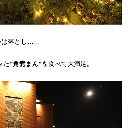
つは落とし……
みた
”角煮まん”
を食べて大満足。