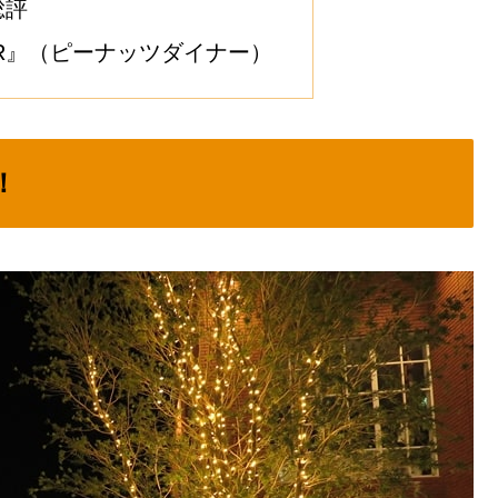
総評
INER』（ピーナッツダイナー）
！