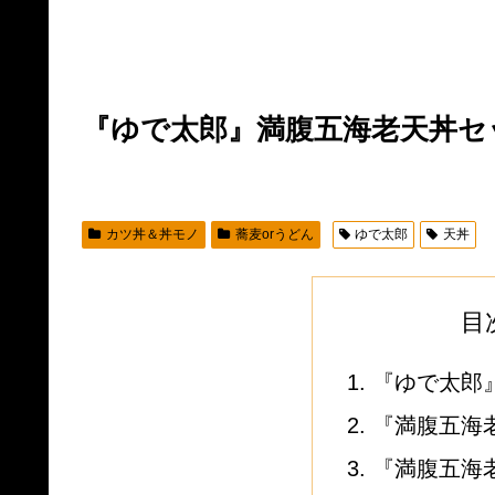
『ゆで太郎』満腹五海老天丼セ
カツ丼＆丼モノ
蕎麦orうどん
ゆで太郎
天丼
目
『ゆで太郎
『満腹五海老
『満腹五海