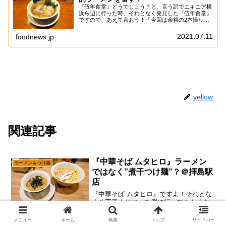
『伍年食堂』どうでしょう？と、言う訳でエキニア横
浜ら辺に行った時、それとなく発見した『伍年食堂』
ですので、あえて言おう！「今回は余裕の2本撮りで
あると！」何せ広告収入がアレな感じですので、ます
ます当サイトの記事も低予算化が進む感じでして、
2021.07.11
foodnews.jp
交...
yellow
関連記事
『中華そば ムタヒロ』ラーメン
ラーメン＆つけ麺
ではなく”煮干つけ麺”？＠拝島駅
店
『中華そば ムタヒロ』ですよ！それとな
く八王子よりアッチ側に行ってみたくな
ったので、なんとなく拝島駅ら辺まで来
てみたりして？いや、そこは普通に福生
メニュー
ホーム
検索
トップ
サイドバー