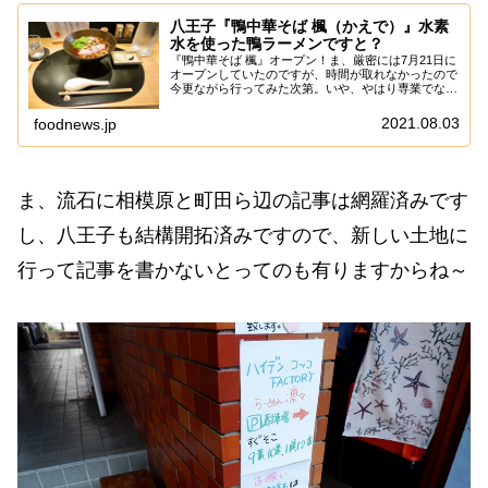
八王子『鴨中華そば 楓（かえで）』水素
水を使った鴨ラーメンですと？
『鴨中華そば 楓』オープン！ま、厳密には7月21日に
オープンしていたのですが、時間が取れなかったので
今更ながら行ってみた次第。いや、やはり専業でない
と平日に動けないので、どうしても記事は遅れるかな
～って話になりますが、こればっかりは仕方ない...
2021.08.03
foodnews.jp
ま、流石に相模原と町田ら辺の記事は網羅済みです
し、八王子も結構開拓済みですので、新しい土地に
行って記事を書かないとってのも有りますからね～