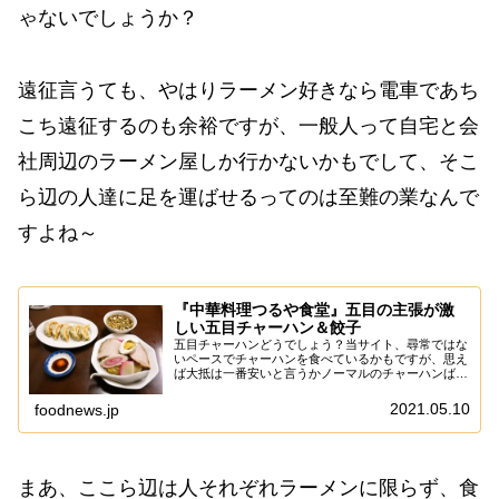
ゃないでしょうか？
遠征言うても、やはりラーメン好きなら電車であち
こち遠征するのも余裕ですが、一般人って自宅と会
社周辺のラーメン屋しか行かないかもでして、そこ
ら辺の人達に足を運ばせるってのは至難の業なんで
すよね～
『中華料理つるや食堂』五目の主張が激
しい五目チャーハン＆餃子
五目チャーハンどうでしょう？当サイト、尋常ではな
いペースでチャーハンを食べているかもですが、思え
ば大抵は一番安いと言うかノーマルのチャーハンばか
り食べてる予感！ま、そこら辺は筆者の財布ヂカラが
ショボい説も濃厚ですが、やはり記事としてはベー
2021.05.10
foodnews.jp
シ...
まあ、ここら辺は人それぞれラーメンに限らず、食