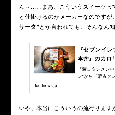
ん～……まあ、こういうスイーツっ
と仕掛けるのがメーカーなのですが
サータ”
とか言われても、そんなん
『セブンイレ
本丼』のカロ
『蒙古タンメン中
ン”から『蒙古タ
が発売されたので
foodnews.jp
す。いや、わりと
化している感じで..
いや、本当にこういうの流行ります