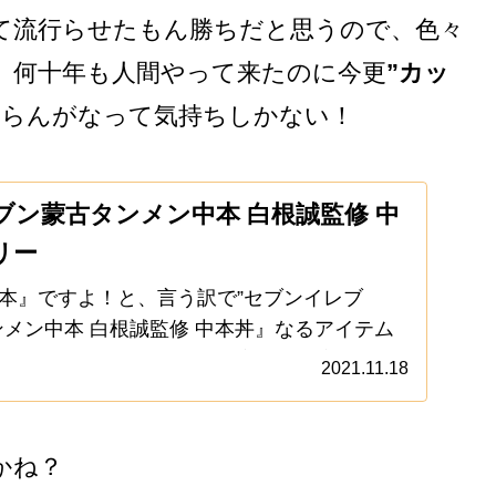
て流行らせたもん勝ちだと思うので、色々
、何十年も人間やって来たのに今更
”カッ
知らんがなって気持ちしかない！
ブン蒙古タンメン中本 白根誠監修 中
リー
本』ですよ！と、言う訳で”セブンイレブ
ンメン中本 白根誠監修 中本丼』なるアイテム
、それはそれは食べてみる方向で御座いま
2021.11.18
当サイト的には『蒙古タンメン中本』は記事
.
かね？