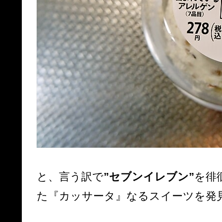
と、言う訳で
”セブンイレブン”
を徘
た『カッサータ』なるスイーツを発