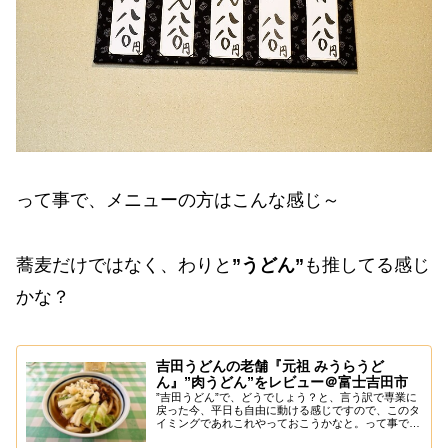
って事で、メニューの方はこんな感じ～
蕎麦だけではなく、わりと
”うどん”
も推してる感じ
かな？
吉田うどんの老舗『元祖 みうらうど
ん』”肉うどん”をレビュー＠富士吉田市
”吉田うどん”で、どうでしょう？と、言う訳で専業に
戻った今、平日も自由に動ける感じですので、このタ
イミングであれこれやっておこうかなと。って事で、
あえて言おう！「山中湖よ！私は帰って来たと！」い