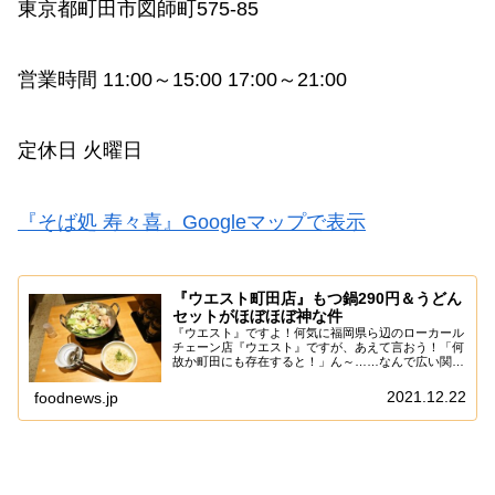
東京都町田市図師町575-85
営業時間 11:00～15:00 17:00～21:00
定休日 火曜日
『そば処 寿々喜』Googleマップで表示
『ウエスト町田店』もつ鍋290円＆うどん
セットがほぼほぼ神な件
『ウエスト』ですよ！何気に福岡県ら辺のローカール
チェーン店『ウエスト』ですが、あえて言おう！「何
故か町田にも存在すると！」ん～……なんで広い関東
であえて町田市をチョイスしたのかは謎ですが、お陰
様で『ウエスト』の”うどん”を町田でエンジョイ出...
2021.12.22
foodnews.jp