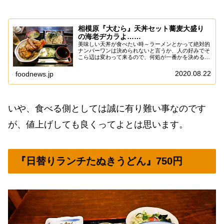
相模原『大むら』天丼セット蕎麦大盛り
の海老ヂカラよ……
美味しい天丼が食べたい時～ラーメンとかって絶対的
ナンバーワンは決められないと言うか、人の好みでそ
こら辺は変わって来るので、何処が一番かを決めるの
って難しいってか野暮な話なのですが、あえて言お
う！「天丼ならば『大むら』1択であると！」いや、
2020.08.22
foodnews.jp
ラ...
いや、食べる側としては誠に有り難い事なのです
が、値上げしても良くってよとは思います。
『日替りランチたぬきうどん』750円