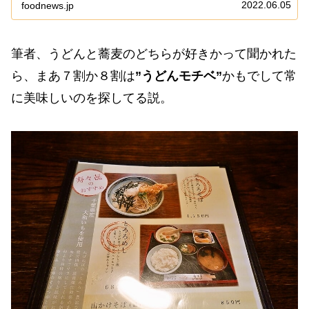
や、もう山中湖とか何十年ぶりだよって話ですけれ...
2022.06.05
foodnews.jp
筆者、うどんと蕎麦のどちらが好きかって聞かれた
ら、まあ７割か８割は
”うどんモチベ”
かもでして常
に美味しいのを探してる説。