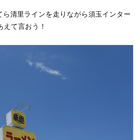
てら清里ラインを走りながら須玉インター
あえて言おう！