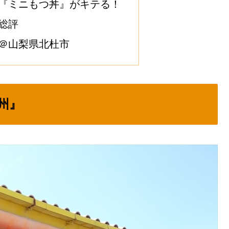
『ミニもつ丼』がキテる！
総評
＠山梨県北杜市
州』