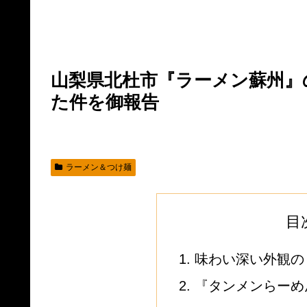
山梨県北杜市『ラーメン蘇州』
た件を御報告
ラーメン＆つけ麺
目
味わい深い外観の
『タンメンらーめ