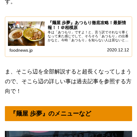
す。
『麺屋 歩夢』あつもり徹底攻略！最新情
報！！＠相模原
冬は「あつもり」ですよ！と、言う訳でそれなり寒く
なって来た感じでして、そろそろ「あつもり」の出番
かなと。今時「あつもり」を知らない人は居ないと思
うのですが、一応は補足しておきますと、いわゆ
る”つけ麺”の麺を水で締めず、逆にスープを入れて盛
2020.12.12
foodnews.jp
り...
ま、そこら辺を全部解説すると超長くなってしまう
ので、そこら辺の詳しい事は過去記事を参照する方
向で！
『麺屋 歩夢』のメニューなど