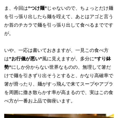
ま、今回は
”つけ麺”
じゃないので、ちょっとだけ麺
を引っ張り出したら麺を咥えて、あとはアゴと言う
か首のチカラで麺を引っ張り出して食べるまでです
が。
いや、一応は書いておきますが、一見この食べ方
は
”お行儀が悪い”
風に見えますが、多分に
”すり鉢
勢”
にしか分からない世界なものの、無理して箸だ
けで麺を引きずり出そうとすると、かなり高確率で
箸が滑ったり、麺がすっ飛んで来てスープやアブラ
を周囲に撒き散らかす率が高まるので、実はこの食
べ方が一番お上品で御座います。