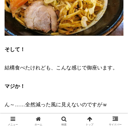
そして！
結構食べたけれども、こんな感じで御座います。
マジか！
ん～……全然減った風に見えないのですがｗ
体感的には、すでに小ラーメンは食べきった感じで
メニュー
ホーム
検索
トップ
サイドバー