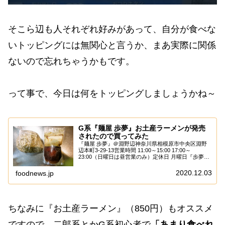
そこら辺も人それぞれ好みがあって、自分が食べな
いトッピングには無関心と言うか、まあ実際に関係
ないので忘れちゃうかもです。
って事で、今日は何をトッピングしましょうかね～
G系『麺屋 歩夢』お土産ラーメンが発売
されたので買ってみた
『麺屋 歩夢』＠淵野辺神奈川県相模原市中央区淵野
辺本町3-29-13営業時間 11:00～15:00 17:00～
23:00（日曜日は昼営業のみ）定休日 月曜日『歩夢』
Googleマップで表示お土産ラーメンですと？え～、
当たり前っちゃ当たり...
2020.12.03
foodnews.jp
ちなみに『お土産ラーメン』（850円）もオススメ
ですので、二郎系とかG系初心者で
「あまり食べれ