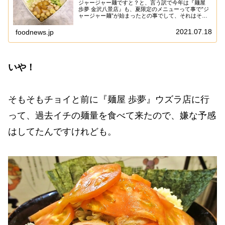
ジャージャー麺ですと？と、言う訳で今年は『麺屋
歩夢 金沢八景店』も、夏限定のメニューって事で”ジ
ャージャー麺”が始まったとの事でして、それはそれ
は食べに行く1択で御座います。いや、去年は単純に
夏の限定は”つけ麺”だったと思うのですが、そろ...
2021.07.18
foodnews.jp
いや！
そもそもチョイと前に『麺屋 歩夢』ウズラ店に行
って、過去イチの麺量を食べて来たので、嫌な予感
はしてたんですけれども。