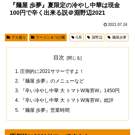
『麺屋 歩夢』夏限定の冷やし中華は現金
100円で辛く出来る説＠淵野辺2021
2021.07.24
デカ盛り
ラーメン＆つけ麺
G系
淵野辺
麺屋歩夢
目次
圧倒的に2021サマーですよ！
『麺屋 歩夢』のメニューなど
『辛い冷やし中華 大 トマトW海苔W』1450円
『辛い冷やし中華 大 トマトW海苔W』総評
『麺屋 歩夢』営業時間