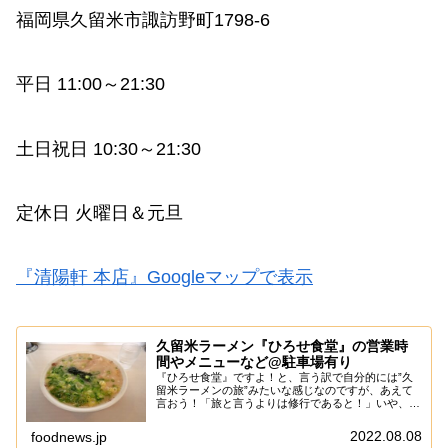
福岡県久留米市諏訪野町1798-6
平日 11:00～21:30
土日祝日 10:30～21:30
定休日 火曜日＆元旦
『清陽軒 本店』Googleマップで表示
久留米ラーメン『ひろせ食堂』の営業時
間やメニューなど@駐車場有り
『ひろせ食堂』ですよ！と、言う訳で自分的には”久
留米ラーメンの旅”みたいな感じなのですが、あえて
言おう！「旅と言うよりは修行であると！」いや、真
夏の炎天下を延々と、それはそれは延々と歩くとか、
マジにちょっとした拷問ですからね？ちなみに久留
2022.08.08
foodnews.jp
米...