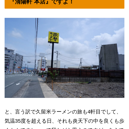
『清陽軒 本店』ですよ！
と、言う訳で久留米ラーメンの旅も4軒目でして、
気温35度を超える日、それも炎天下の中を良くも歩