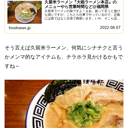
久留米ラーメン『大砲ラーメン本店』の
メニューやら営業時間など@福岡県
久留米ラーメンの旅ですよ！まあ、旅って言うと遊び
な感じですが、こちとら仕事でやっているので、正確
には旅ではなく出張で御座います。いや、そこら辺は
どっちでも良いだろって思うでしょうが、税務署はそ
う思ってないので、当サイト的には”出張”である事...
2022.08.07
foodnews.jp
そう言えば久留米ラーメン、何気にシナチクと言う
かメンマ的なアイテムも、チラホラ見かけるかもで
すね～