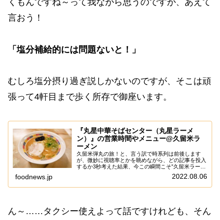
くもんですね～って我ながら思うのですが、あえて
言おう！
「塩分補給的には問題ないと！」
むしろ塩分摂り過ぎ説しかないのですが、そこは頑
張って4軒目まで歩く所存で御座います。
『丸星中華そばセンター（丸星ラーメ
ン）』の営業時間やメニュー@久留米ラ
ーメン
久留米弾丸の旅！と、言う訳で時系列は前後します
が、微妙に視聴率とかを眺めながら、どの記事を投入
するか3秒考えた結果、今この瞬間こそ”久留米ラーメ
ン”の記事を出す瞬間かな～って。いや！博多ラーメ
2022.08.06
foodnews.jp
ンの方は、まだ全てを記事化した訳では無いもの
の、...
ん～……タクシー使えよって話ですけれども、そん