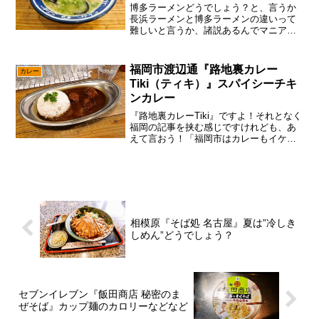
博多ラーメンどうでしょう？と、言うか
長浜ラーメンと博多ラーメンの違いって
難しいと言うか、諸説あるんでマニア以
外は説明出来ないと思うのですが、やは
り元祖は長浜ラーメンでして、それをア
レンジしてったのが博多ラーメン……っ
福岡市渡辺通『路地裏カレー
カレー
て事で大体合ってます？ま...
Tiki（ティキ）』スパイシーチキ
ンカレー
『路地裏カレーTiki』ですよ！それとなく
福岡の記事を挟む感じですけれども、あ
えて言おう！「福岡市はカレーもイケて
いると！」ま、筆者の持論では若者が集
う街、往々にしてカレーが美味しい説で
して、やはり福岡にもその理論が当て嵌
まるぞと。って事で...
相模原『そば処 名古屋』夏は”冷しき
しめん”どうでしょう？
セブンイレブン『飯田商店 秘密のま
ぜそば』カップ麺のカロリーなどなど