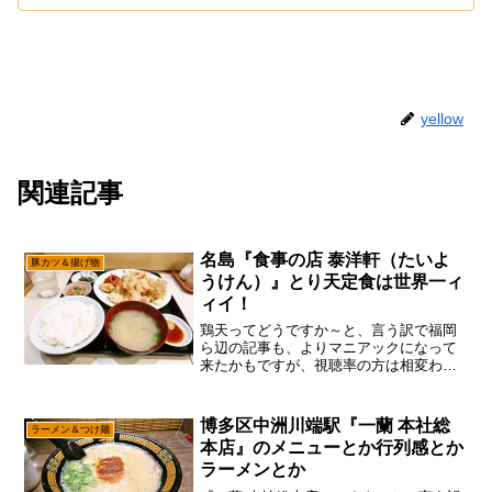
yellow
関連記事
名島『食事の店 泰洋軒（たいよ
豚カツ＆揚げ物
うけん）』とり天定食は世界一ィ
ィイ！
鶏天ってどうですか～と、言う訳で福岡
ら辺の記事も、よりマニアックになって
来たかもですが、視聴率の方は相変わら
ずでして、あえて言おう！「まあ、読ま
なくても死にはしないと！」だが、しか
し！ほんの数分で読める記事を読む読ま
博多区中洲川端駅『一蘭 本社総
ラーメン＆つけ麺
ないで、貴方の外食スキル...
本店』のメニューとか行列感とか
ラーメンとか