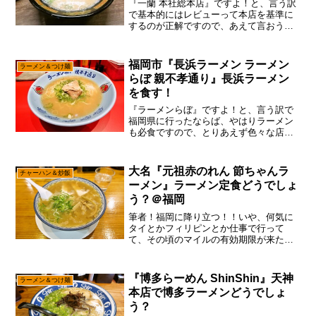
『一蘭 本社総本店』ですよ！と、言う訳
で基本的にはレビューって本店を基準に
するのが正解ですので、あえて言おう！
「一蘭の本店も行くべきなのかと！」ん
～……店炊きじゃないんだったら、どこ
で食べても製造工場は一緒なんで、別に
福岡市『長浜ラーメン ラーメン
ラーメン＆つけ麺
どうでもいいじゃないと...
らぼ 親不孝通り』長浜ラーメン
を食す！
『ラーメンらぼ』ですよ！と、言う訳で
福岡県に行ったならば、やはりラーメン
も必食ですので、とりあえず色々な店で
食べてみた次第。まあ、最初に行った時
にレジェンド的な店は記事化済みですん
で、そこから更に新店も含めて色々と固
大名『元祖赤のれん 節ちゃんラ
チャーハン＆炒飯
めてく感じで御座います。...
ーメン』ラーメン定食どうでしょ
う？＠福岡
筆者！福岡に降り立つ！！いや、何気に
タイとかフィリピンとか仕事で行って
て、その頃のマイルの有効期限が来た感
じでして、1月くらいに福岡空港行きのチ
ケットをゲットしてた予感で御座いま
す。まあ、その頃は今みたいな状況にな
『博多らーめん ShinShin』天神
ラーメン＆つけ麺
るとは思ってなかったですし...
本店で博多ラーメンどうでしょ
う？