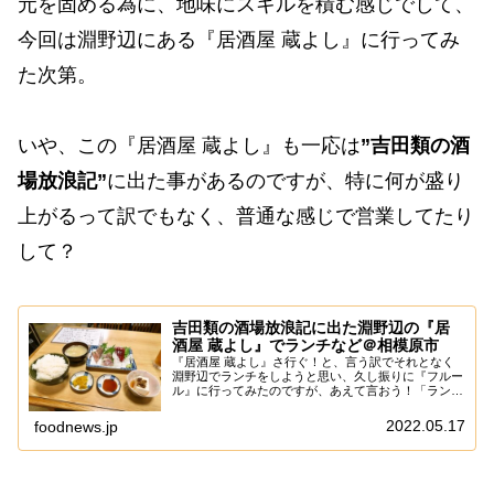
元を固める為に、地味にスキルを積む感じでして、
今回は淵野辺にある『居酒屋 蔵よし』に行ってみ
た次第。
いや、この『居酒屋 蔵よし』も一応は
”吉田類の酒
場放浪記”
に出た事があるのですが、特に何が盛り
上がるって訳でもなく、普通な感じで営業してたり
して？
吉田類の酒場放浪記に出た淵野辺の『居
酒屋 蔵よし』でランチなど＠相模原市
『居酒屋 蔵よし』さ行ぐ！と、言う訳でそれとなく
淵野辺でランチをしようと思い、久し振りに『フルー
ル』に行ってみたのですが、あえて言おう！「ランチ
は休業中であると！」ん～……この『フルール』のラ
ンチは淵野辺駅ら辺でも、かなりイケてるので楽し
2022.05.17
foodnews.jp
み...