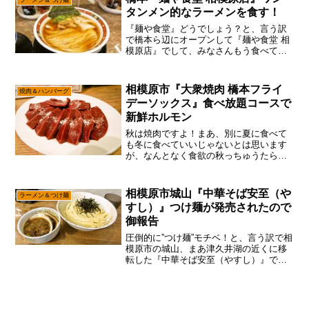
ラーメン＆つけ麺
遠いからなと！」一応は『...
タンメン的なラーメンを食す！
『麺や食堂』どうでしょう？と、言う訳
で橋本ら辺にオープンして『麺や食堂 相
模原店』でして、みなさんもう食べてみ
ましたか？いや！こういうのは旬と言う
か、話のネタ的にもオープン直後に食べ
るのが正解かもでして、そういう意味で
相模原市『大衆焼肉 橋本フライ
焼肉＆ハンバーグ
は今一番、相模原市でホ...
デーソックス』食べ放題コースで
新鮮ホルモン
秋は焼肉ですよ！まあ、別に夏に食べて
も冬に食べていいじゃないとは思います
が、なんとなく食欲の秋っちゅうたら肉
かな～って。一応は書いておきますと、
いかに家畜と言えども動物ですんで、や
はり春夏秋冬で肉質とかは変わるので、
相模原市城山『中華そば安至（や
ラーメン＆つけ麺
わりと季節は大事だぞと。...
すし）』つけ麺が発売されたので
御報告
圧倒的に”つけ麺”モチベ！と、言う訳で相
模原市の城山、まあ津久井湖の近くに移
転した『中華そば安至（やすし）』です
が、あえて言おう！「2024年も”つけ
麺”が始まったと！」まあ、たまには”ニュ
ースサイト”っぽい感じで、NOWな情報を
発信するの...