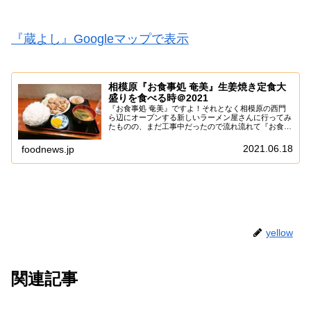
『蔵よし』Googleマップで表示
相模原『お食事処 奄美』生姜焼き定食大
盛りを食べる時＠2021
『お食事処 奄美』ですよ！それとなく相模原の西門
ら辺にオープンする新しいラーメン屋さんに行ってみ
たものの、まだ工事中だったので流れ流れて『お食事
処 奄美』に行くパターンで御座います。いや！わり
と緊急事態宣言中なので、ほぼ夜営業がメインな
2021.06.18
foodnews.jp
『お...
yellow
関連記事