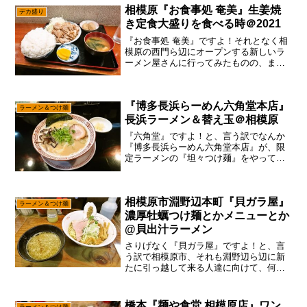
相模原『お食事処 奄美』生姜焼
デカ盛り
き定食大盛りを食べる時＠2021
『お食事処 奄美』ですよ！それとなく相
模原の西門ら辺にオープンする新しいラ
ーメン屋さんに行ってみたものの、まだ
工事中だったので流れ流れて『お食事処
奄美』に行くパターンで御座います。い
や！わりと緊急事態宣言中なので、ほぼ
『博多長浜らーめん六角堂本店』
夜営業がメインな『お...
ラーメン＆つけ麺
長浜ラーメン＆替え玉＠相模原
『六角堂』ですよ！と、言う訳でなんか
『博多長浜らーめん六角堂本店』が、限
定ラーメンの『坦々つけ麺』をやってる
らしいので、それはそれは食べに行く感
じなのですが、あえて言おう！「微妙に
売り切れで御座ると！」まあ、そこそこ
相模原市淵野辺本町『貝ガラ屋』
夜遅い時間帯に行ったので...
ラーメン＆つけ麺
濃厚牡蠣つけ麺とかメニューとか
@貝出汁ラーメン
さりげなく『貝ガラ屋』ですよ！と、言
う訳で相模原市、それも淵野辺ら辺に新
たに引っ越して来る人達に向けて、何度
も記事化している『貝ガラ屋』をさらに
布教する感じですけれども、あえて言お
う！「淵野辺本町、駅からちょいちょい
橋本『麺や食堂 相模原店』ワン