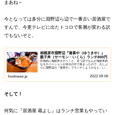
まあね～
今となっては多分に淵野辺ら辺で一番古い居酒屋で
すんで、今更テレビに出たトコロで客層が変わる訳
でもないぞと。
相模原市淵野辺『遊喜や（ゆうきや）』
親子丼（サーモン・いくら）ランチ800円
圧倒的に海鮮丼モチベ！と、言う訳でなんか海鮮丼的
なモチベーションが自分の中で高まったので、久しぶ
りに淵野辺の『遊喜や』でランチしようかなと。い
や、夜はちょこちょこ飲みに行っているので、店に行
く事自体は久しぶりでは無いけれども、意外とランチ
2022.09.06
foodnews.jp
を...
そして！
何気に『居酒屋 蔵よし』はランチ営業もやってい