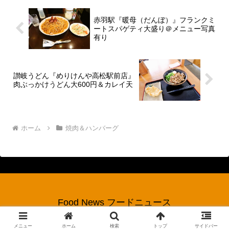
赤羽駅『暖母（だんぼ）』フランクミ
ートスパゲティ大盛り＠メニュー写真
有り
讃岐うどん『めりけんや高松駅前店』
肉ぶっかけうどん大600円＆カレイ天
ホーム
焼肉＆ハンバーグ
Food News フードニュース
© 2017 Food News フードニュース.
メニュー
ホーム
検索
トップ
サイドバー