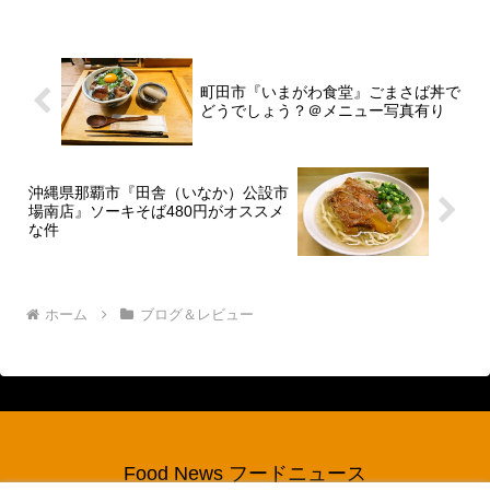
御座います。うん。まあ、今は『ローソ
ン』とか『ローソン...
町田市『いまがわ食堂』ごまさば丼で
どうでしょう？＠メニュー写真有り
沖縄県那覇市『田舎（いなか）公設市
場南店』ソーキそば480円がオススメ
な件
ホーム
ブログ＆レビュー
Food News フードニュース