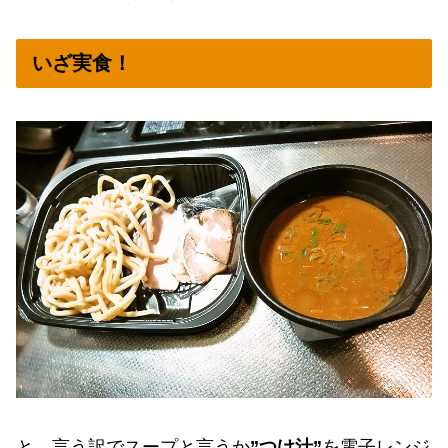
いざ実食！
と、言う訳でスープと言うか
”つけ汁”
を電子レンジ