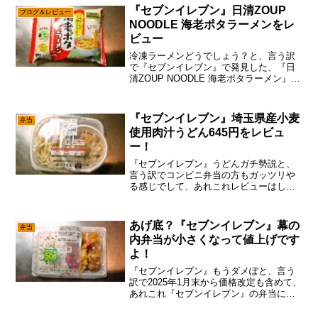
てないけれども、他の選択肢は無いの
『セブンイレブン』日清ZOUP
ブログ＆レビュー
で、黒字化するまでは今の流れ...
NOODLE 海老ポタラーメンをレ
ビュー
冷凍ラーメンどうでしょう？と、言う訳
で『セブンイレブン』で発見した、『日
清ZOUP NOODLE 海老ポタラーメン』で
して、そのうち記事を書こうかな～と思
ったままに、月日が流れて現在に至る訳
ですけれども大丈夫だ、問題ない。い
『セブンイレブン』埼玉県産小麦
弁当
や、何せ冷凍です...
使用肉汁うどん645円をレビュ
ー！
『セブンイレブン』うどんガチ勢説と、
言う訳でコンビニ弁当の方もガッツリや
る感じでして、あれこれレビューはして
おくぞと。うん。まあ、この値段になっ
て来るとコスト的なメリットは薄いので
すが、近所のコンビニで調達出来る為、
あげ底？『セブンイレブン』幕の
弁当
交通費や移動時間の短縮が...
内弁当が小さくなって値上げです
よ！
『セブンイレブン』もうダメぽと、言う
訳で2025年1月末から価格改定も含めて、
あれこれ『セブンイレブン』の弁当に動
きがある訳でして、そこは『セブンイレ
ブン』大好きマンとしては要チェックで