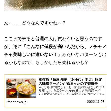
ん～……どうなんですかね～？
ここまで来ると普通の人は買わないと思うのです
が、逆に
「こんなに値段が高いんだから、メチャメ
チャ美味しいに違いない！」
みたいなパターンも出
るかもなので、もしかしたら売れるかも？
相模原『麺屋 歩夢（あゆむ）本店』限定
の味噌ラーメンが始まったので御報告
やはり冬は味噌でしょ！と、言う訳でいきなり本日11
月3日より、限定ラーメン的な感じで『味噌ラーメ
ン』が始まったので、そこは食べておこうかな～っ
て。いや、すでに『麺屋 歩夢』の方は記事も結構な
本数を書いていて、何を書こうか悩んでいたのです
2022.11.03
foodnews.jp
が、...