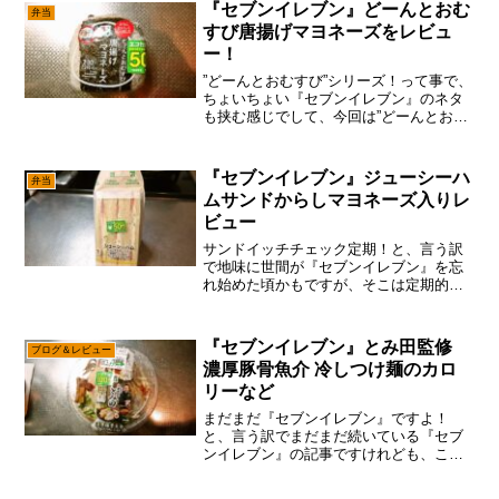
『セブンイレブン』どーんとおむ
弁当
すび唐揚げマヨネーズをレビュ
ー！
”どーんとおむすび”シリーズ！って事で、
ちょいちょい『セブンイレブン』のネタ
も挟む感じでして、今回は”どーんとおむ
すび”の最新作で御座います。うん。ま
あ、コレ系なオニギリは、他のコンビニ
で（略『どーんとおむすび唐揚げマヨネ
『セブンイレブン』ジューシーハ
弁当
ーズ』248円ん～...
ムサンドからしマヨネーズ入りレ
ビュー
サンドイッチチェック定期！と、言う訳
で地味に世間が『セブンイレブン』を忘
れ始めた頃かもですが、そこは定期的に
サンドイッチのチェックをしておこうか
なと。いや、まあサンドイッチに関して
は、『セブンイレブン』以外もバチバチ
『セブンイレブン』とみ田監修
ブログ＆レビュー
に詐欺っていたので、別に...
濃厚豚骨魚介 冷しつけ麺のカロ
リーなど
まだまだ『セブンイレブン』ですよ！
と、言う訳でまだまだ続いている『セブ
ンイレブン』の記事ですけれども、これ
も今の状況では仕方ないと言う事で！い
や、やってる本人もコレで良いとは思っ