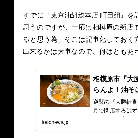
すでに『東京油組総本店 町田組』
思うのですが、一応は相模原の新店
ると思う為、そこは記事化しておく
出来るかは大事なので、何はともあ
相模原市『大
らんよ！油そ
逆襲の『大勝軒直伝
月で閉店するはず
が、あえて言おう
foodnews.jp
もう閉店するって
て話で...