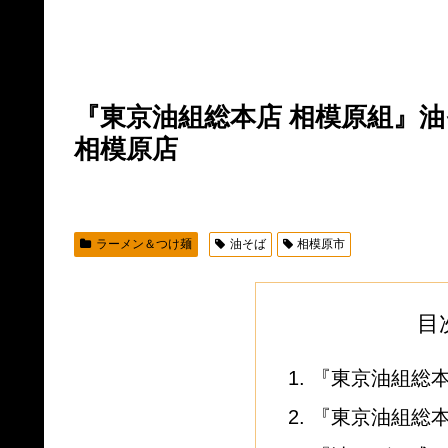
『東京油組総本店 相模原組』
相模原店
ラーメン＆つけ麺
油そば
相模原市
目
『東京油組総
『東京油組総