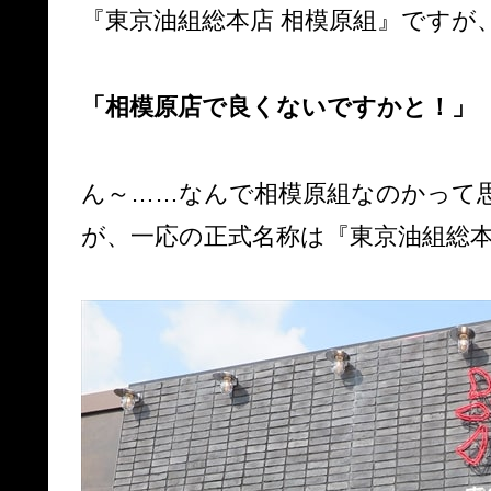
『東京油組総本店 相模原組』ですが
「相模原店で良くないですかと！」
ん～……なんで相模原組なのかって
が、一応の正式名称は『東京油組総本