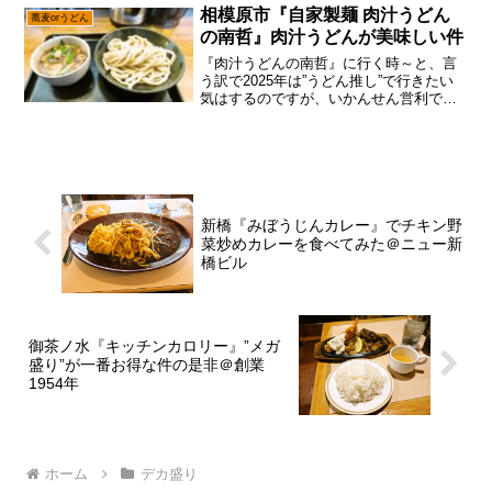
はびこる昨今、やっと待望の本物が現れ
相模原市『自家製麺 肉汁うどん
蕎麦orうどん
たって感じでし...
の南哲』肉汁うどんが美味しい件
『肉汁うどんの南哲』に行く時～と、言
う訳で2025年は”うどん推し”で行きたい
気はするのですが、いかんせん営利でや
ってるサイトですんで、視聴率（広告収
入）的にどうかな～って。だが、しか
し！なんのかんのと相模原市で人気の”う
どん”と言えば、や...
新橋『みぼうじんカレー』でチキン野
菜炒めカレーを食べてみた＠ニュー新
橋ビル
御茶ノ水『キッチンカロリー』”メガ
盛り”が一番お得な件の是非＠創業
1954年
ホーム
デカ盛り