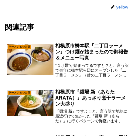
yellow
関連記事
相模原市橋本駅『二丁目ラーメ
ラーメン＆つけ麺
ン』つけ麺が始まったので御報告
＆メニュー写真
”つけ麺”が始まってるですと？と、言う訳
で去年に橋本駅ら辺にオープンした『二
丁目ラーメン』（昔の二丁目ラーメンと
は無関係）ですが、あえて言おう！「つ
いに”つけ麺”が解禁されたと！」いや、わ
りと最初の頃から券売機には存在してい
相模原市『麺場 新（あらた
ラーメン＆つけ麺
たのですが、やは...
ARATA）』あっさり煮干ラーメ
ン大盛り
『麺場 新』ですよ！と、言う訳で地味に
最近行けて無かった『麺場 新（あら
た）』に行くパターンで御座います。い
や～、この辺は抜け道的な感じで、たま
～にバイクで通りますが、わりと一瞬で
駆け抜けてしまうので、いつも通り過ぎ