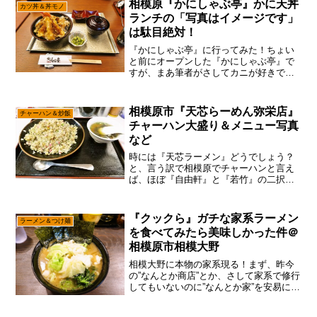
相模原『かにしゃぶ亭』かに天丼
カツ丼＆丼モノ
ちゃう説。ついでに書いて...
ランチの「写真はイメージです」
は駄目絶対！
『かにしゃぶ亭』に行ってみた！ちょい
と前にオープンした『かにしゃぶ亭』で
すが、まあ筆者がさしてカニが好きでも
無いって理由と、お値段的にも折り合わ
ないだろ～って思ってスルーしていたの
ですが、まあ一応は相模原の新店ですの
相模原市『天芯らーめん弥栄店』
チャーハン＆炒飯
で、行くべきかな～って思...
チャーハン大盛り＆メニュー写真
など
時には『天芯ラーメン』どうでしょう？
と、言う訳で相模原でチャーハンと言え
ば、ほぼ『自由軒』と『若竹』の二択で
すが、あえて言おう！「天芯ラーメンも
嫌いでは無いと！」まあね～ひとくちに
チャーハン言うても色々なパターンがあ
『クックら』ガチな家系ラーメン
ラーメン＆つけ麺
るので、そこは気分で色々...
を食べてみたら美味しかった件＠
相模原市相模大野
相模大野に本物の家系現る！まず、昨今
の”なんとか商店”とか、さして家系で修行
してもいないのに”なんとか家”を安易に名
乗る、1㎜も家系へのリスペクトが感じら
れない冷凍スープな豚骨醤油ラーメンが