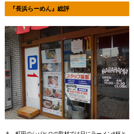
『長浜らーめん』総評
ま、町田のシバヒロの取材では日にラーメン6杯と