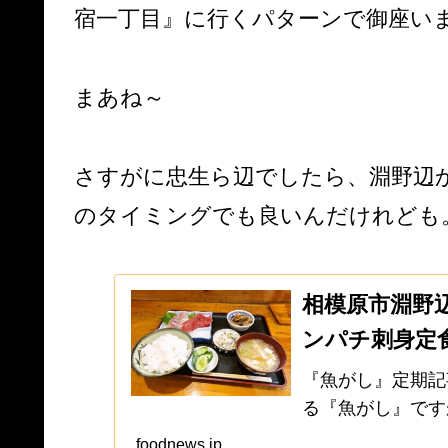
宿一丁目』に行くパターンで御座い
まあね～
さすがに忠生ら辺でしたら、淵野辺
のタイミングでも良いんだけれども
相模原市淵野
ンパチ刺身定
『魚がし』定期記
る『魚がし』です
で御座います。い
foodnews.jp