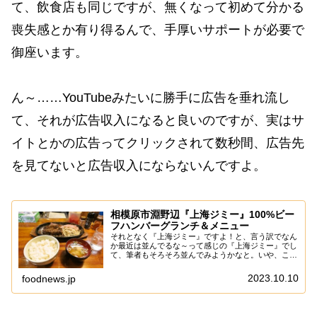
て、飲食店も同じですが、無くなって初めて分かる
喪失感とか有り得るんで、手厚いサポートが必要で
御座います。
ん～……YouTubeみたいに勝手に広告を垂れ流し
て、それが広告収入になると良いのですが、実はサ
イトとかの広告ってクリックされて数秒間、広告先
を見てないと広告収入にならないんですよ。
相模原市淵野辺『上海ジミー』100%ビー
フハンバーグランチ＆メニュー
それとなく『上海ジミー』ですよ！と、言う訳でなん
か最近は並んでるな～って感じの『上海ジミー』でし
て、筆者もそろそろ並んでみようかなと。いや、この
『上海ジミー』も、それなり記事化しているのです
が、思えばハンバーグは御無沙汰な気がするので！ま
2023.10.10
foodnews.jp
あ...