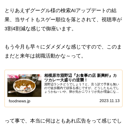
とりあえずグーグル様の検索AIアップデートの結
果、当サイトもスゲー順位を落とされて、視聴率が
3割4割減な感じで御座います。
もう今月も早々にダメダメな感じですので、このま
まだと来年は就職活動かな～って。
相模原市淵野辺『お食事の店 新興軒』カ
ツカレー大盛りの逆襲！
淵野辺ランチどうでしょう？と、言う訳で予算も無い
ので徒歩圏内で頑張る感じですが、どうしたもんでし
ょうかね～いや、卵が先かニワトリが先か理論になっ
ちゃうけれども、結局は両方が存在しないと、どちら
も存在出来ない説ですんで何はともあれ広告を（略
2023.11.13
foodnews.jp
だ...
って事で、本当に何はともあれ広告をって感じでし