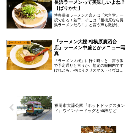
長浜ラーメンって美味しいよね？
【ばりかた】
博多長濱ラーメンと言えば『六角堂』一
択である！若干、そこは『相模原なら長
浜ラーメンだろ！』と言う声も微妙にあ
るかもですが、それは博多（長浜）ラー
メンが分かってらっしゃらないと言わざ
るを得ません。長浜ラーメンは”麺7割、
『ラーメン大桜 相模原鹿沼台
ラーメン＆つけ麺
スープ3割”と言っても...
店』ラーメン中盛とかメニュー写
真
『ラーメン大桜』に行く時～と、言う訳
で予定通りと言うか、想定の範囲内です
けれども、やはりクリスマス・イヴは圧
倒的な低視聴率で終わる勢いですが、あ
えて言おう！「大丈夫だ、問題ない
と！」大体、盆暮れ正月みたいなタイミ
ングとか、ゴールデンウィーク...
福岡市大濠公園『ホットドッグスタン
ド』ウインナードッグと値段など