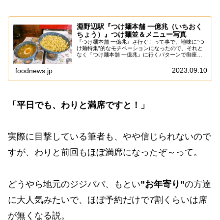
淵野辺駅『つけ麺本舗 一億兆（いちおく
ちょう）』つけ麺並＆メニュー写真
『つけ麺本舗 一億兆』さ行ぐ！って事で、地味に”つ
け麺特集”的なモチベーションになったので、それと
なく『つけ麺本舗 一億兆』に行くパターンで御座い
ます。まあね～この『つけ麺本舗 一億兆』に関して
は夏限定どころか、むしろ”つけ麺専門店”でして...
2023.09.10
foodnews.jp
「平日でも、わりと満席ですと！」
実際に目撃している筆者も、やや信じられないので
すが、わりと前回もほぼ満席になったぞ～って。
どうやら地元のジジババ、もとい
”お年寄り”
の方達
に大人気みたいで、ほぼ予約だけで7割くらいは席
が無くなる説。