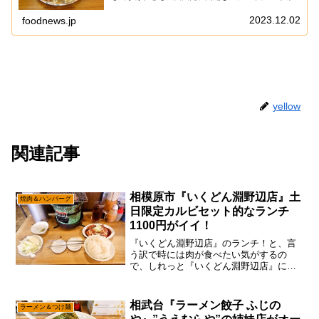
ホットドッグとかホットサンドとか、チョコレートホ
イップミルクみたいな方向を模索してましたからね...
2023.12.02
foodnews.jp
yellow
関連記事
相模原市『いくどん淵野辺店』土
焼肉＆ハンバーグ
日限定カルビセット的なランチ
1100円がイイ！
『いくどん淵野辺店』のランチ！と、言
う訳で時には肉が食べたい気がするの
で、しれっと『いくどん淵野辺店』に行
ってみた次第。いや、個人的には焼肉に
関して言えば『焼肉はせ川』で全てを賄
える説ですが、あえて言おう！「完全予
相武台『ラーメン餃子 ふじの
ラーメン＆つけ麺
約制ですからねと！」なので...