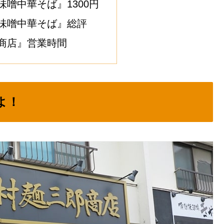
噌中華そば』1300円
味噌中華そば』総評
商店』営業時間
よ！