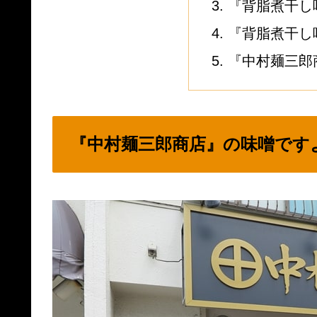
『背脂煮干し味
『背脂煮干し
『中村麺三郎
『中村麺三郎商店』の味噌です