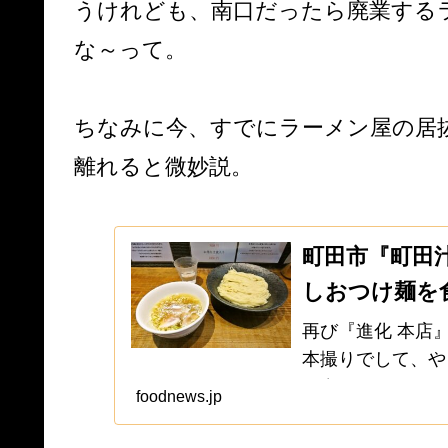
うけれども、南口だったら廃業する
な～って。
ちなみに今、すでにラーメン屋の居
離れると微妙説。
町田市『町田
しおつけ麺を
再び『進化 本店
本撮りでして、や
も食べるよね～そ
foodnews.jp
のですが、今日と
ラーメン...