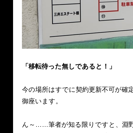
「移転待った無しであると！」
今の場所はすでに契約更新不可が確
御座います。
ん～……筆者が知る限りですと、淵