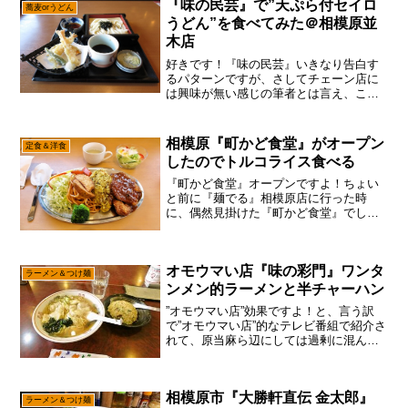
『味の民芸』で”天ぷら付セイロ
蕎麦orうどん
晴レルー家』...
うどん”を食べてみた＠相模原並
木店
好きです！『味の民芸』いきなり告白す
るパターンですが、さしてチェーン店に
は興味が無い感じの筆者とは言え、この
『味の民芸』は認める所で御座います。
思えば幼少の頃、わりと我が家で外食と
言えば『味の民芸』だった時期がありま
相模原『町かど食堂』がオープン
定食＆洋食
して、子供ながらに「うど...
したのでトルコライス食べる
『町かど食堂』オープンですよ！ちょい
と前に『麺でる』相模原店に行った時
に、偶然見掛けた『町かど食堂』でし
て、わりと個人的にオープンを楽しみに
していた感じで御座います。ま、だった
ら告知しておけよって話ですけれども、
オモウマい店『味の彩門』ワンタ
あまり初日から行列になっても...
ラーメン＆つけ麺
ンメン的ラーメンと半チャーハン
”オモウマい店”効果ですよ！と、言う訳
で”オモウマい店”的なテレビ番組で紹介さ
れて、原当麻ら辺にしては過剰に混んで
いた『味の彩門』ですが、あえて言お
う！「今日はわりと普通でしたと！」ま
あ、言うても12時くらいからは満席にな
相模原市『大勝軒直伝 金太郎』
るけれども、ちょっ...
ラーメン＆つけ麺