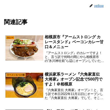
yellow
関連記事
相模原市『アームストロング カ
カレー
レースタンド』ベーコンカレー甘
口＆メニュー
『アームストロング』のカレーですよ！
と、言う訳で何時の間にやら相模原市
の”氷川神社前”ら辺にオープンしていた
『アームストロング カレースタンド』で
して、そこは食べに行ってみようかな～
って。まあ、ちょっと相模原駅からも結
横浜家系ラーメン『六角家直伝
ラーメン＆つけ麺
構歩く感じですし、今の...
大将家』オープン記念で500円で
すよ！＠相模原
『六角家直伝 大将家』オープン！と、言
う訳で本日2022年11月11日にオープンし
た『六角家直伝 大将家』でして、そこは
相模原の新店なのでちゃちゃっと食べに
行ってみた次第。え～、大事な事なので
書いておきますと、場所的には前に『顔