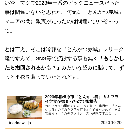
いや、マジで2023年一番のビッグニュースだった
事は間違いないと思われ、何気に『とんかつ赤城』
マニアの間に激震が走ったのは間違い無いぞ～っ
て。
とは言え、そこは冷静な『とんかつ赤城』フリーク
達ですんで、SNS等で拡散する事も無く
「もしかし
たら撤回されるかも？」
みたいな望みに賭けて、ず
っと平穏を装っていたけれども。
2023年相模原市『とんかつ春』カキフラ
イ定食が始まったので御報告
カキフライの季節ですよ！って事で、昨日から『とん
かつ春』の『カキフライ定食』が始まったので、あえ
て言おう！「カキフライシーズン到来ですよと！」ま
あ、多分に最後は3月頃なので、大体は半年チョット
待った感じでして、この日をどれほどに待ちわびた
2023.10.20
foodnews.jp
の...