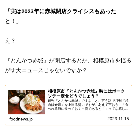
「実は2023年に赤城閉店クライシスもあった
と！」
え？
『とんかつ赤城』が閉店するとか、相模原市を揺る
がす大ニュースじゃないですか？
相模原市『とんかつ赤城』時にはポーク
ソテー定食どうでしょう？
週刊『とんかつ赤城』ですよ！と、言う訳で月刊『焼
肉はせ川』を上回る勢いですが、あえて言おう！「食
べれる時に食べておく主義であると！」ってな感じで
すので、たまには『ポークソテー定食』でも食べよう
かな～って。いや、すでに『とんかつ赤城』のメニ
2023.11.15
foodnews.jp
ュ...