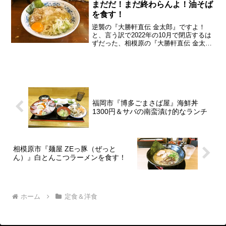
まだだ！まだ終わらんよ！油そば
を食す！
逆襲の『大勝軒直伝 金太郎』ですよ！
と、言う訳で2022年の10月で閉店するは
ずだった、相模原の『大勝軒直伝 金太
郎』ですが、あえて言おう！「今度こそ
閉店するかもと！」いやいや。もう閉店
するって宣言してから、どんだけ延長し
てるんだよって話で...
福岡市『博多ごまさば屋』海鮮丼
1300円＆サバの南蛮漬け的なランチ
相模原市『麺屋 ZEっ豚（ぜっと
ん）』白とんこつラーメンを食す！
ホーム
定食＆洋食