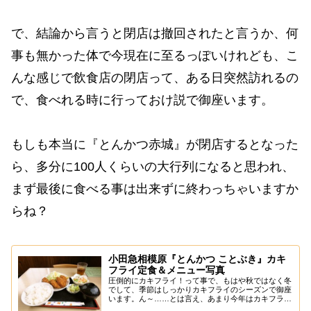
で、結論から言うと閉店は撤回されたと言うか、何
事も無かった体で今現在に至るっぽいけれども、こ
んな感じで飲食店の閉店って、ある日突然訪れるの
で、食べれる時に行っておけ説で御座います。
もしも本当に『とんかつ赤城』が閉店するとなった
ら、多分に100人くらいの大行列になると思われ、
まず最後に食べる事は出来ずに終わっちゃいますか
らね？
小田急相模原『とんかつ ことぶき』カキ
フライ定食＆メニュー写真
圧倒的にカキフライ！って事で、もはや秋ではなく冬
でして、季節はしっかりカキフライのシーズンで御座
います。ん～……とは言え、あまり今年はカキフライ
を食べてないと言うか、去年と比べてカキフライ自体