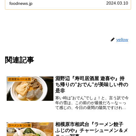
てみようかなと。いや、わりと前に「へ～、デカ盛り
2024.03.10
foodnews.jp
定食とかあるんだ～」と思ったまま、世界一詳しく
調...
yellow
関連記事
淵野辺『寿司居酒屋 遊喜や』持
居酒屋＆バー＆酒
ち帰りの”おでん”が美味しい件の
是非
寒い時は”おでん”でしょ！と、言う訳で今
年の雪は、この前のが最後だろ～な～っ
て感じの、今日の昼間の陽気ですけれど
も、あえて言おう！「”おでん”が持ち帰り
出来るって知ってますかと！」今では海
鮮丼の方が有名になった『遊喜や』です
相模原市相武台『ラーメン餃子
ラーメン＆つけ麺
が、本業は居酒屋...
ふじのや』チャーシューメン＆メ