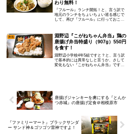
わり無料！
『フルール』ランチ開拓！と、言う訳で
地元のランチをちょいちょい巡る感じで
して、再び『フルール』に行っておこう
かな～って。まあ、何気にランチで不自
由しない淵野辺界隈ですが、あの『蔵よ
し』がランチの営業日を減らしたので、
淵野辺『こがねちゃん弁当』鶏の
弁当
そうなると『フルール』率...
唐揚げ弁当特盛り（907g）550円
を食す！
淵野辺小学校4年5組ですと？と、言う訳
で基本的には異常なしと言うか、さして
変化もない『こがねちゃん弁当』です
が、あえて言おう！「サッカー＆フラン
ス料理の達人ですと！」うん。ソースは
淵野辺小学校4年5組ですんで、真偽の方
はどうだかな～って思わ...
唐揚げジャンキーを虜にする『とんか
つ赤城』の唐揚げ定食＠相模原市
『ファミリーマート』ブラックサンダ
ー サンド神＆ゴツゴツ雷神ですよ！