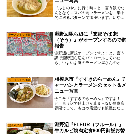
ニュー写真
『ふじのや』に行く時～と、言う訳でな
んとなくコスパの高いラーメンを、集中
的に巡るパターンで御座います。いや、
特にコスパの高いラーメンを選んでるっ
て訳では無いのですが、当サイトの広告
収入感を考慮すると、お値段が手頃で美
淵野辺駅ら辺に『支那そば 想
ラーメン＆つけ麺
味しいラーメンが、費用対...
（そう）』がオープンするので御
報告
淵野辺に新規オープンですよ！と、言う
訳で淵野辺ら辺をパトロールしていた
ら、いよいよ謎のラーメン屋さんのオー
プンする日が決まったみたいなので、そ
こは記事化しておこうかな～って。い
や、当サイト的には食べてナンボなので
相模原市『すすきのらーめん』チ
ラーメン＆つけ麺
すが、この手の”開店・閉店情...
ャーハンとラーメンのセット＆メ
ニュー写真
今こそ『すすきのらーめん』ですよ！
と、言う訳で値上げが止まらない飲食店
界隈でして、もはや店選びも慎重になら
ざるを得ない説で御座います。いや、ち
ょっと昔は”ワンコインランチ”みたいなの
も、それなりあったので、ランチで1000
淵野辺『FLEUR（フルール）』
定食＆洋食
円とか贅沢って言わ...
牛カルビ焼肉定食800円御飯お替