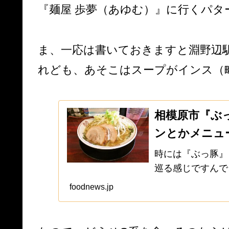
『麺屋 歩夢（あゆむ）』に行くパタ
ま、一応は書いておきますと淵野辺
れども、あそこはスープがインス（
相模原市『ぶ
ンとかメニュ
時には『ぶっ豚』
巡る感じですんで
辺』も行っておこ
foodnews.jp
レビに出たりもし
聴率（PV）が...